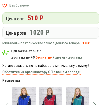
Вязаный
Шапки,
Шапки,
В избранное
трикотаж
шарфы,
банданы,
варежки,
Женские
маски
510 Р
перчатки
кофты
Цена опт
Женские
худи
1020
Р
Цена розн
Летняя
женская
Минимальное количество заказа данного товара -
1 шт.
одежда
Майки
При заказе от 50 т.р.
доставка по РФ
бесплатно
Условия и доставка
Носки
Пеньюары
Хотите заказать, но не набираете минимальную сумму?
Платья
Обратитесь к организатору СП в вашем городе!
Сарафаны
Расцветка
Толстовки
Футболки
Шарфики
и