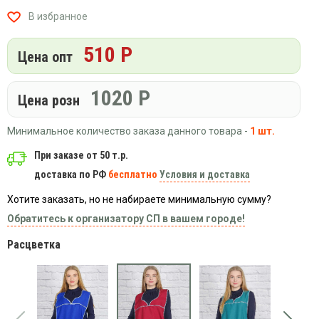
Вязаный
Шапки,
Шапки,
В избранное
трикотаж
шарфы,
банданы,
варежки,
Женские
маски
510 Р
перчатки
кофты
Цена опт
Женские
худи
1020
Р
Цена розн
Летняя
женская
Минимальное количество заказа данного товара -
1 шт.
одежда
Майки
При заказе от 50 т.р.
доставка по РФ
бесплатно
Условия и доставка
Носки
Пеньюары
Хотите заказать, но не набираете минимальную сумму?
Платья
Обратитесь к организатору СП в вашем городе!
Сарафаны
Расцветка
Толстовки
Футболки
Шарфики
и