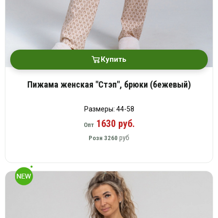
Вязаный
Шапки,
Шапки,
трикотаж
шарфы,
банданы,
варежки,
Женские
маски
перчатки
кофты
Женские
Купить
худи
Летняя
женская
Пижама женская "Стэп", брюки (бежевый)
одежда
Майки
Размеры: 44-58
Носки
1630 руб.
Опт
Пеньюары
руб
Розн
3260
Платья
Сарафаны
Толстовки
Футболки
Шарфики
и