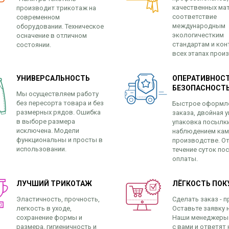
качественных ма
производит трикотаж на
соответствие
современном
международным
оборудовании. Техническое
экологичестким
осначение в отличном
стандартам и кон
состоянии.
всех этапах прои
УНИВЕРСАЛЬНОСТЬ
ОПЕРАТИВНОСТ
БЕЗОПАСНОСТ
Мы осуществляем работу
без пересорта товара и без
Быстрое оформл
размерных рядов. Ошибка
заказа, двойная у
в выборе размера
упаковка посылк
исключена. Модели
наблюдением кам
функциональны и просты в
производстве. От
использовании.
течение суток по
оплаты.
ЛУЧШИЙ ТРИКОТАЖ
ЛЁГКОСТЬ ПОК
Эластичность, прочность,
Сделать заказ - п
легкость в уходе,
Оставьте заявку н
сохранение формы и
Наши менеджеры
размера, гигиеничность и
с вами и ответят 