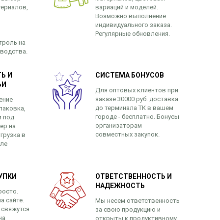
териалов,
вариаций и моделей.
Возможно выполнение
индивидуального заказа.
Регулярные обновления.
троль на
зводства.
Ь И
СИСТЕМА БОНУСОВ
ЬИ
Для оптовых клиентов при
заказе 30000 руб. доставка
ение
до терминала ТК в вашем
паковка,
городе - бесплатно. Бонусы
и под
организаторам
ер на
совместных закупок.
грузка в
сле
УПКИ
ОТВЕТСТВЕННОСТЬ И
НАДЕЖНОСТЬ
росто.
а сайте.
Мы несем ответственность
 свяжутся
за свою продукцию и
на
открыты к продуктивному