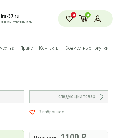
0
0
tra-37.ru
м и мы ответим вам.
чества
Прайс
Контакты
Совместные покупки
следующий товар
В избранное
1100
Р