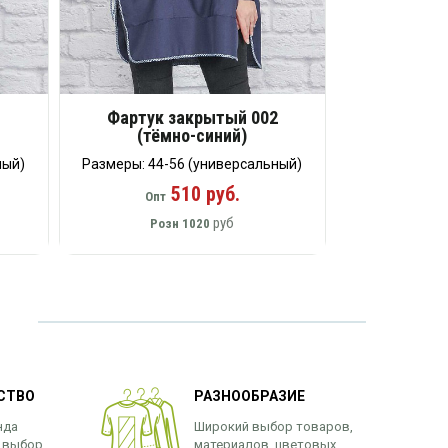
2
Фартук закрытый 002
(тёмно-синий)
ный)
Размеры: 44-56 (универсальный)
510 руб.
Опт
руб
Розн
1020
СТВО
РАЗНООБРАЗИЕ
нда
Широкий выбор товаров,
 выбор
материалов, цветовых