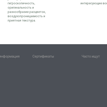
гигроскопичность,
интересующие во
оригинальность и
разнообразие расцветок,
воздухопроницаемость и
приятная текстура.
 информация
Сертификаты
Часто ищут