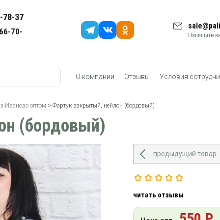
-78-37
sale@pali
66-70-
Напишите на
О компании
Отзывы
Условия сотрудни
з Иваново оптом
> Фартук закрытый, нейлон (бордовый)
он (бордовый)
предыдущий товар
читать отзывы
550 Р