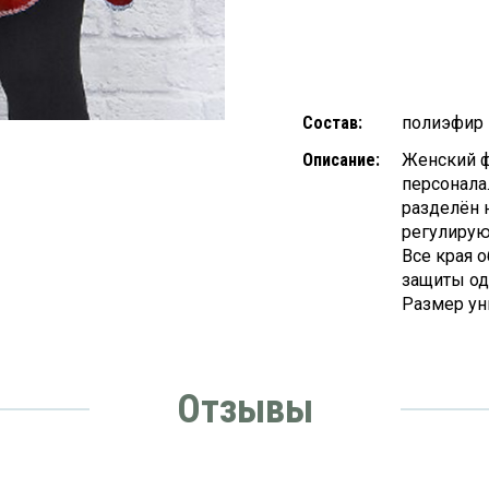
Состав:
полиэфир
Описание:
Женский ф
персонала
разделён н
регулирую
Все края 
защиты од
Размер ун
Отзывы