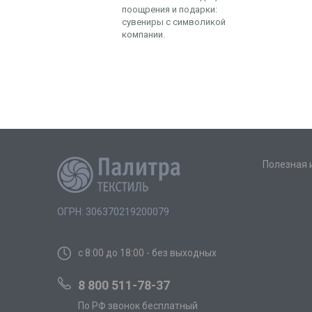
поощрения и подарки:
сувениры с символикой
компании.
Полезная
ОГРН: 306370219200079
с 8:00 до 18:00 - без выходных
8 800 511-78-37
По РФ звонок бесплатный