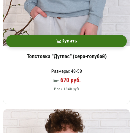
Вязаный
Шапки,
Шапки,
трикотаж
шарфы,
банданы,
варежки,
Женские
маски
перчатки
кофты
Женские
худи
Купить
Летняя
женская
Толстовка "Дуглас" (серо-голубой)
одежда
Майки
Размеры: 48-58
Носки
670 руб.
Опт
Пеньюары
руб
Розн
1340
Платья
Сарафаны
Толстовки
Футболки
Шарфики
и