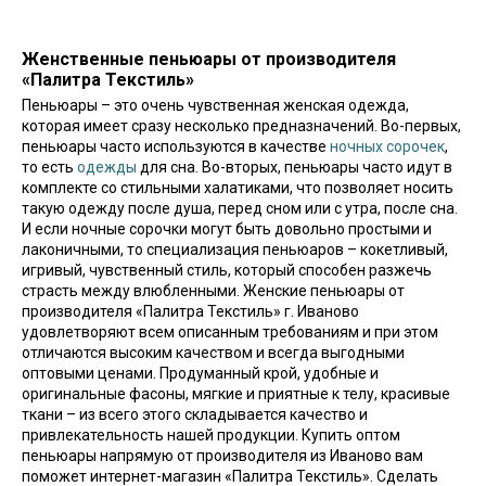
Женственные пеньюары от производителя
«Палитра Текстиль»
Пеньюары – это очень чувственная женская одежда,
которая имеет сразу несколько предназначений. Во-первых,
пеньюары часто используются в качестве
ночных сорочек
,
то есть
одежды
для сна. Во-вторых, пеньюары часто идут в
комплекте со стильными халатиками, что позволяет носить
такую одежду после душа, перед сном или с утра, после сна.
И если ночные сорочки могут быть довольно простыми и
лаконичными, то специализация пеньюаров – кокетливый,
игривый, чувственный стиль, который способен разжечь
страсть между влюбленными. Женские пеньюары от
производителя «Палитра Текстиль» г. Иваново
удовлетворяют всем описанным требованиям и при этом
отличаются высоким качеством и всегда выгодными
оптовыми ценами. Продуманный крой, удобные и
оригинальные фасоны, мягкие и приятные к телу, красивые
ткани – из всего этого складывается качество и
привлекательность нашей продукции. Купить оптом
пеньюары напрямую от производителя из Иваново вам
поможет интернет-магазин «Палитра Текстиль». Сделать