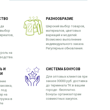
СТВО
РАЗНООБРАЗИЕ
нда
Широкий выбор товаров,
 выбор
материалов, цветовых
ериалов,
вариаций и моделей.
Возможно выполнение
индивидуального заказа.
Регулярные обновления.
троль на
зводства.
Ь И
СИСТЕМА БОНУСОВ
ЬИ
Для оптовых клиентов при
заказе 30000 руб. доставка
ение
до терминала ТК в вашем
паковка,
городе - бесплатно.
 под
Бонусы организаторам
ер на
совместных закупок.
грузка в
ле