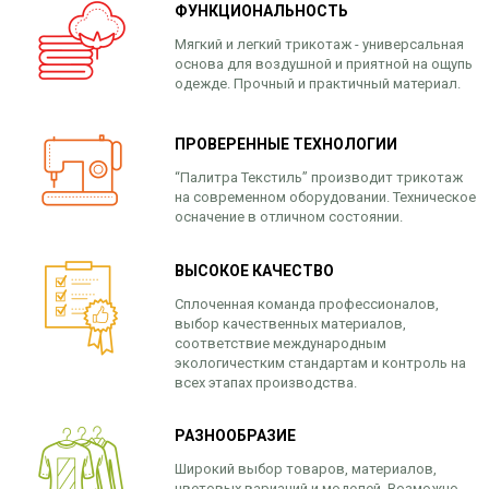
ФУНКЦИОНАЛЬНОСТЬ
одежда
белье
Футболки
Шторы
Халаты
РАСПРОДАЖА
камуфляжные
и
Летняя
Мягкий и легкий трикотаж - универсальная
Ночные
основа для воздушной и приятной на ощупь
ночные
рабочая
сорочки
Шорты
ДЛЯ НОВОРОЖДЕННЫХ
одежде. Прочный и практичный материал.
сорочки
одежда
Пижамы
Варежки,
Шорты
Медицинская
перчатки
ТЕКСТИЛЬ
пр-
и
одежда
ПРОВЕРЕННЫЕ ТЕХНОЛОГИИ
во
Кальсоны
бриджи
Рабочие
Узбекистан
СУМКИ И РЮКЗАКИ
“Палитра Текстиль” производит трикотаж
Майки
Брюки
перчатки
на современном оборудовании. Техническое
Ситец,
и
Мужская
осначение в отличном состоянии.
ОДЕЖДА БОЛЬШИХ РАЗМЕРОВ
Униформа
бязь,
трико
спортивная
фланель
одежда
Костюмы
ВЫСОКОЕ КАЧЕСТВО
Туники
Мужские
Носки,
8 800 511-78-37
Сплоченная команда профессионалов,
Халаты
халаты
колготки
выбор качественных материалов,
звонок по РФ бесплатный
Шорты
Носки
соответствие международным
Платья
экологичестким стандартам и контроль на
и
Бриджи
Ситец,
всех этапах производства.
сарафаны
и
бязь,
леггинсы
фланель
Тельняшки
РАЗНООБРАЗИЕ
подростковые
Варежки,
Толстовки
перчатки
Широкий выбор товаров, материалов,
Футболки
Футболки
цветовых вариаций и моделей. Возможно