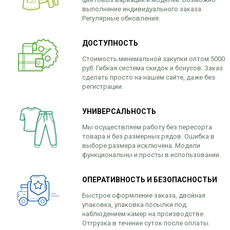
Вязаный
Шапки,
Шапки,
выполнение индивидуального заказа.
трикотаж
шарфы,
Регулярные обновления.
банданы,
варежки,
Женские
маски
перчатки
кофты
ДОСТУПНОСТЬ
Женские
Стоимость минимальной закупки оптом 5000
худи
руб. Гибкая система скидок и бонусов. Заказ
Летняя
сделать просто на нашем сайте, даже без
регистрации.
женская
одежда
УНИВЕРСАЛЬНОСТЬ
Майки
Носки
Мы осуществляем работу без пересорта
товара и без размерных рядов. Ошибка в
Пеньюары
выборе размера исключена. Модели
функциональны и просты в использовании.
Платья
Сарафаны
ОПЕРАТИВНОСТЬ И БЕЗОПАСНОСТЬИ
Толстовки
Быстрое оформление заказа, двойная
Футболки
упаковка, упаковка посылки под
наблюдением камер на производстве.
Шарфики
Отгрузка в течение суток после оплаты.
и