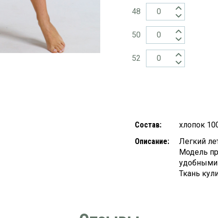
48
50
52
Состав:
хлопок 10
Описание:
Легкий ле
Модель пр
удобными
Ткань кули