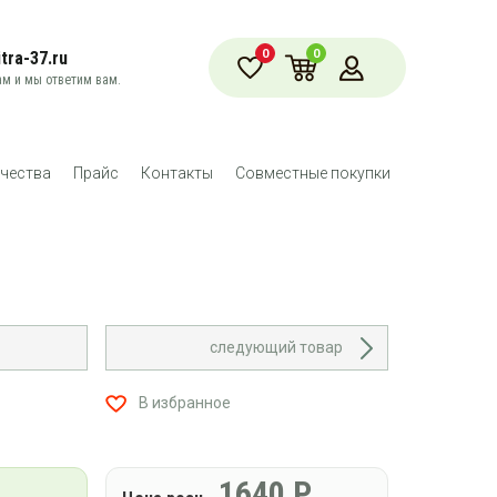
0
0
tra-37.ru
м и мы ответим вам.
чества
Прайс
Контакты
Совместные покупки
следующий товар
В избранное
1640
Р