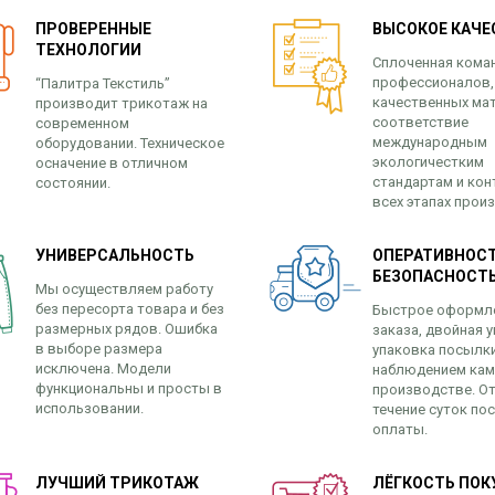
ПРОВЕРЕННЫЕ
ВЫСОКОЕ КАЧЕ
ТЕХНОЛОГИИ
Сплоченная кома
профессионалов,
“Палитра Текстиль”
качественных ма
производит трикотаж на
соответствие
современном
международным
оборудовании. Техническое
экологичестким
осначение в отличном
стандартам и кон
состоянии.
всех этапах прои
УНИВЕРСАЛЬНОСТЬ
ОПЕРАТИВНОСТ
БЕЗОПАСНОСТ
Мы осуществляем работу
без пересорта товара и без
Быстрое оформл
размерных рядов. Ошибка
заказа, двойная у
в выборе размера
упаковка посылк
исключена. Модели
наблюдением кам
функциональны и просты в
производстве. От
использовании.
течение суток по
оплаты.
ЛУЧШИЙ ТРИКОТАЖ
ЛЁГКОСТЬ ПОК