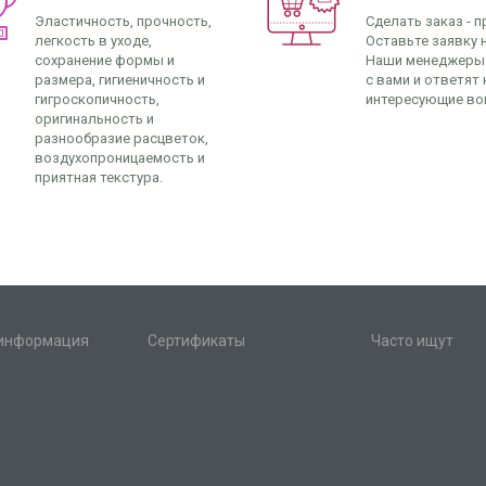
Эластичность, прочность,
Сделать заказ - п
легкость в уходе,
Оставьте заявку н
сохранение формы и
Наши менеджеры
размера, гигиеничность и
с вами и ответят 
гигроскопичность,
интересующие во
оригинальность и
разнообразие расцветок,
воздухопроницаемость и
приятная текстура.
 информация
Сертификаты
Часто ищут