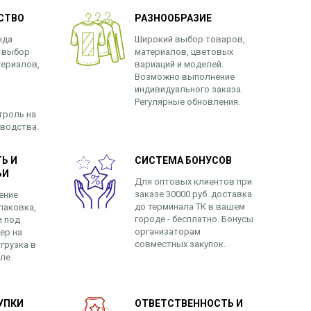
СТВО
РАЗНООБРАЗИЕ
нда
Широкий выбор товаров,
 выбор
материалов, цветовых
териалов,
вариаций и моделей.
Возможно выполнение
индивидуального заказа.
Регулярные обновления.
троль на
зводства.
Ь И
СИСТЕМА БОНУСОВ
ЬИ
Для оптовых клиентов при
заказе 30000 руб. доставка
ение
до терминала ТК в вашем
паковка,
городе - бесплатно. Бонусы
и под
организаторам
ер на
совместных закупок.
грузка в
сле
УПКИ
ОТВЕТСТВЕННОСТЬ И