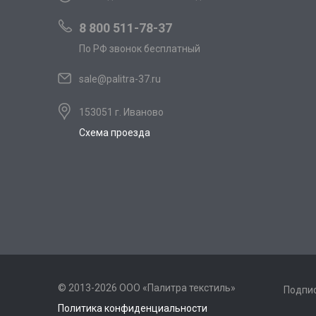
8 800 511-78-37
По РФ звонок бесплатный
sale@palitra-37.ru
153051 г. Иваново
Схема проезда
© 2013-2026 ООО «Палитра текстиль»
Подпис
Политика конфиденциальности