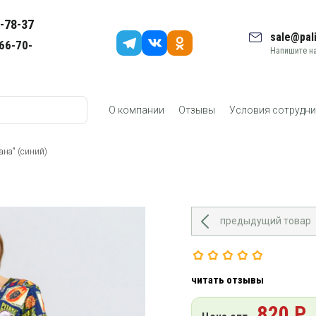
-78-37
sale@pali
66-70-
Напишите на
О компании
Отзывы
Условия сотрудни
ана" (синий)
предыдущий товар
читать отзывы
820 Р