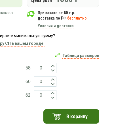
Цена розн
заказа
При заказе от 50 т.р.
доставка по РФ
бесплатно
Условия и доставка
абираете минимальную сумму?
ру СП в вашем городе!
Таблица размеров
58
60
62
В корзину