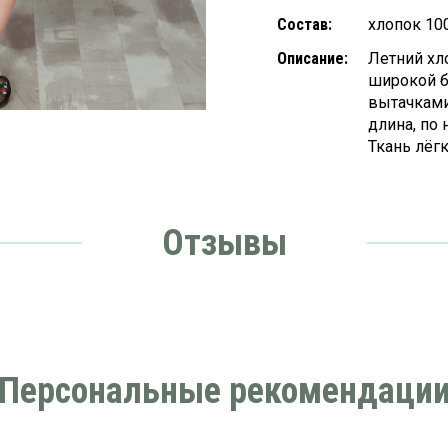
Состав:
хлопок 10
Описание:
Летний хл
широкой б
вытачками
длина, по
Ткань лёг
Отзывы
Персональные рекомендаци