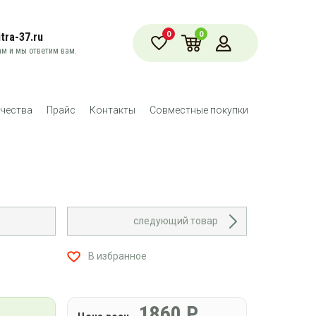
0
0
tra-37.ru
м и мы ответим вам.
чества
Прайс
Контакты
Совместные покупки
следующий товар
В избранное
1860
Р