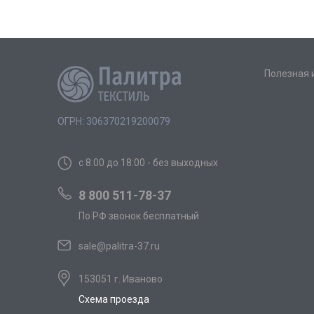
Полезная
ОГРН: 306370219200079
с 8:00 до 18:00 - без выходных
8 800 511-78-37
По РФ звонок бесплатный
sale@palitra-37.ru
153051 г. Иваново
Схема проезда