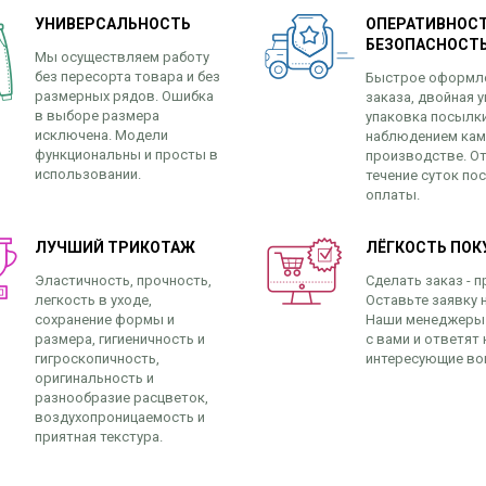
УНИВЕРСАЛЬНОСТЬ
ОПЕРАТИВНОСТ
БЕЗОПАСНОСТ
Мы осуществляем работу
без пересорта товара и без
Быстрое оформл
размерных рядов. Ошибка
заказа, двойная у
в выборе размера
упаковка посылк
исключена. Модели
наблюдением кам
функциональны и просты в
производстве. От
использовании.
течение суток по
оплаты.
ЛУЧШИЙ ТРИКОТАЖ
ЛЁГКОСТЬ ПОК
Эластичность, прочность,
Сделать заказ - п
легкость в уходе,
Оставьте заявку н
сохранение формы и
Наши менеджеры
размера, гигиеничность и
с вами и ответят 
гигроскопичность,
интересующие во
оригинальность и
разнообразие расцветок,
воздухопроницаемость и
приятная текстура.