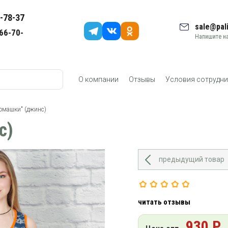
-78-37
sale@pali
66-70-
Напишите на
О компании
Отзывы
Условия сотрудни
Ромашки" (джинс)
с)
предыдущий товар
читать отзывы
930 Р