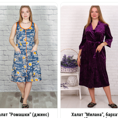
алат "Ромашки" (джинс)
Халат "Милана", барха