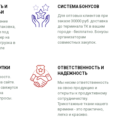
Ь И
СИСТЕМА БОНУСОВ
ЬИ
Для оптовых клиентов при
заказе 30000 руб. доставка
ение
до терминала ТК в вашем
паковка,
городе - бесплатно. Бонусы
и под
организаторам
ер на
совместных закупок.
грузка в
сле
УПКИ
ОТВЕТСТВЕННОСТЬ И
НАДЕЖНОСТЬ
росто.
а сайте.
Мы несем ответственность
 свяжутся
за свою продукцию и
на
открыты к продуктивному
просы.
сотрудничеству.
Трикотажные ткани нашего
времени - это практично,
легко и красиво.