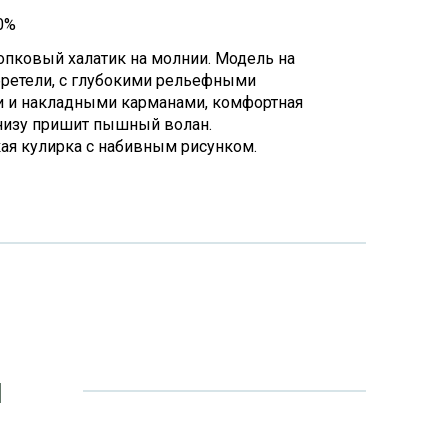
0%
опковый халатик на молнии. Модель на
ретели, с глубокими рельефными
 и накладными карманами, комфортная
 низу пришит пышный волан.
кая кулирка с набивным рисунком.
и