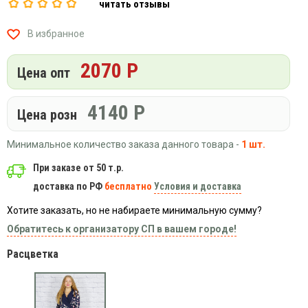
читать отзывы
Вязаный
Шапки,
Шапки,
трикотаж
шарфы,
банданы,
В избранное
варежки,
Женские
маски
перчатки
кофты
2070 Р
Цена опт
Женские
худи
Летняя
4140
Р
Цена розн
женская
одежда
Минимальное количество заказа данного товара -
1 шт.
Майки
При заказе от 50 т.р.
Носки
доставка по РФ
бесплатно
Условия и доставка
Пеньюары
Платья
Хотите заказать, но не набираете минимальную сумму?
Обратитесь к организатору СП в вашем городе!
Сарафаны
Толстовки
Расцветка
Футболки
Шарфики
и