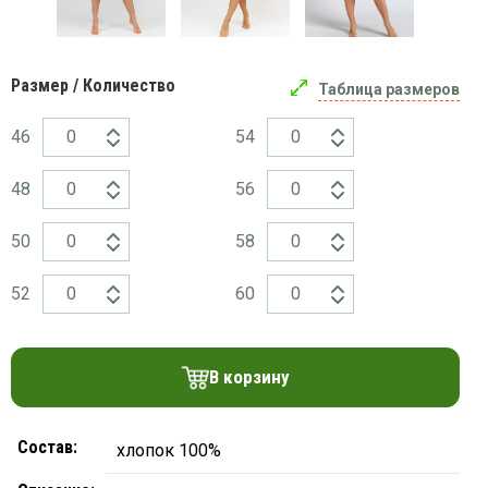
платки
Размер / Количество
Таблица размеров
46
54
48
56
50
58
52
60
В корзину
Состав:
хлопок 100%