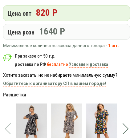
Вязаный
Шапки,
Шапки,
трикотаж
820 Р
шарфы,
банданы,
Цена опт
варежки,
Женские
маски
перчатки
кофты
1640
Р
Цена розн
Женские
худи
Минимальное количество заказа данного товара -
1 шт.
Летняя
женская
При заказе от 50 т.р.
одежда
доставка по РФ
бесплатно
Условия и доставка
Майки
Хотите заказать, но не набираете минимальную сумму?
Носки
Обратитесь к организатору СП в вашем городе!
Пеньюары
Платья
Расцветка
Сарафаны
Толстовки
Футболки
Шарфики
и