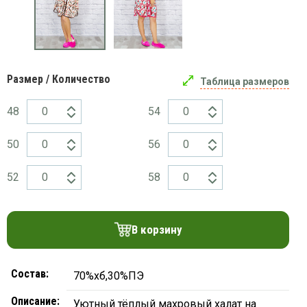
платки
Размер / Количество
Таблица размеров
48
54
50
56
52
58
В корзину
Состав:
70%хб,30%ПЭ
Описание:
Уютный тёплый махровый халат на