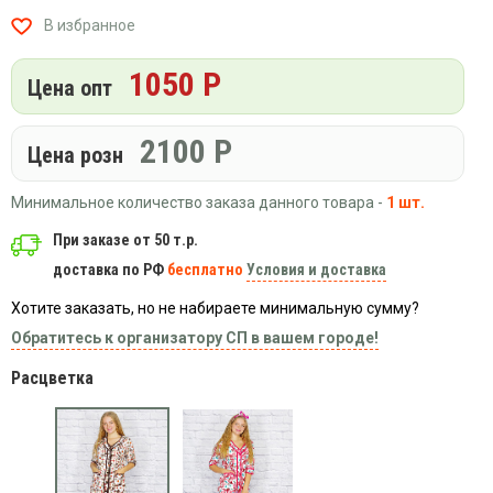
Вязаный
Шапки,
Шапки,
В избранное
трикотаж
шарфы,
банданы,
варежки,
Женские
маски
1050 Р
перчатки
кофты
Цена опт
Женские
худи
2100
Р
Цена розн
Летняя
женская
Минимальное количество заказа данного товара -
1 шт.
одежда
Майки
При заказе от 50 т.р.
доставка по РФ
бесплатно
Условия и доставка
Носки
Пеньюары
Хотите заказать, но не набираете минимальную сумму?
Платья
Обратитесь к организатору СП в вашем городе!
Сарафаны
Расцветка
Толстовки
Футболки
Шарфики
и