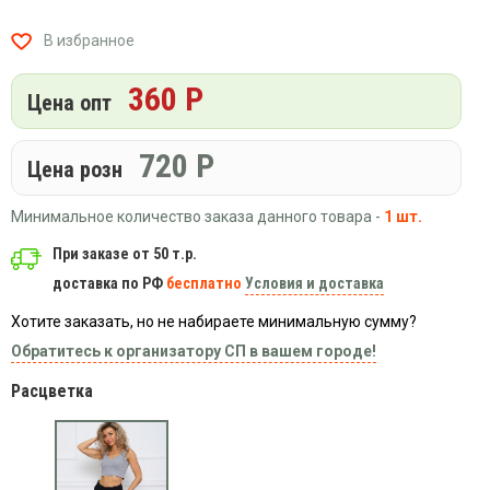
Вязаный
Шапки,
Шапки,
трикотаж
шарфы,
банданы,
В избранное
варежки,
Женские
маски
перчатки
кофты
360 Р
Цена опт
Женские
худи
720
Р
Летняя
Цена розн
женская
одежда
Минимальное количество заказа данного товара -
1 шт.
Майки
При заказе от 50 т.р.
Носки
доставка по РФ
бесплатно
Условия и доставка
Пеньюары
Хотите заказать, но не набираете минимальную сумму?
Платья
Обратитесь к организатору СП в вашем городе!
Сарафаны
Расцветка
Толстовки
Футболки
Шарфики
и