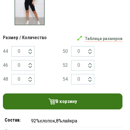
платки
Размер / Количество
Таблица размеров
44
50
46
52
48
54
В корзину
Состав:
92%хлопок,8%лайкра