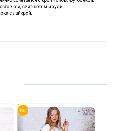
лично сочетается с кроп-топом, футболкой,
олстовкой, свитшотом и худи.
рка с лайкрой.
и
Бридж
лампасами,
Разм