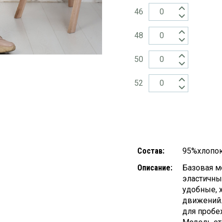
46
48
50
52
Состав:
95%хлопок
Описание:
Базовая м
эластичны
удобные, 
движений.
для пробе