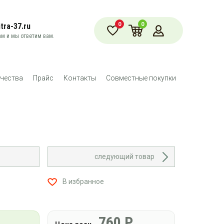
0
0
tra-37.ru
м и мы ответим вам.
чества
Прайс
Контакты
Совместные покупки
следующий товар
В избранное
760
Р