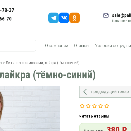
-78-37
sale@pali
66-70-
Напишите на
О компании
Отзывы
Условия сотрудни
сы
> Леггинсы с лампасами, лайкра (тёмно-синий)
лайкра (тёмно-синий)
предыдущий товар
читать отзывы
380 Р