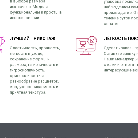
в выборе размера
упаковка посылк
исключена. Модели
наблюдением кам
функциональны и просты в
производстве. От
использовании.
течение суток по
оплаты.
ЛУЧШИЙ ТРИКОТАЖ
ЛЁГКОСТЬ ПОК
Эластичность, прочность,
Сделать заказ - п
легкость в уходе,
Оставьте заявку н
сохранение формы и
Наши менеджеры
размера, гигиеничность и
с вами и ответят 
гигроскопичность,
интересующие во
оригинальность и
разнообразие расцветок,
воздухопроницаемость и
приятная текстура.