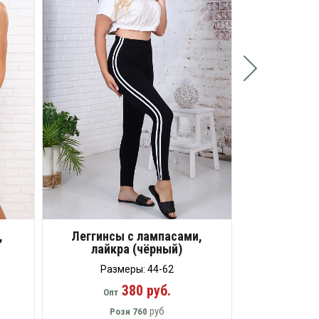
Опт
Ро
,
Леггинсы с лампасами,
лайкра (чёрный)
Размеры: 44-62
380 руб.
Опт
руб
Розн
760