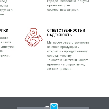
городе - бесплатно. Бонусы
и под
организаторам
ер на
совместных закупок.
грузка в
сле
УПКИ
ОТВЕТСТВЕННОСТЬ И
НАДЕЖНОСТЬ
росто.
а сайте.
Мы несем ответственность
 свяжутся
за свою продукцию и
на
открыты к продуктивному
просы.
сотрудничеству.
Трикотажные ткани нашего
времени - это практично,
легко и красиво.