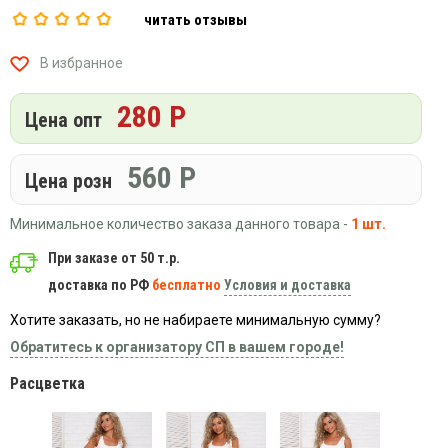
Вязаный
Шапки,
Шапки,
читать отзывы
трикотаж
шарфы,
банданы,
варежки,
Женские
маски
В избранное
перчатки
кофты
Женские
280 Р
Цена опт
худи
Летняя
560
Р
женская
Цена розн
одежда
Майки
Минимальное количество заказа данного товара -
1 шт.
Носки
При заказе от 50 т.р.
Пеньюары
доставка по РФ
бесплатно
Условия и доставка
Платья
Хотите заказать, но не набираете минимальную сумму?
Сарафаны
Обратитесь к организатору СП в вашем городе!
Толстовки
Расцветка
Футболки
Шарфики
и