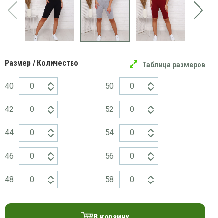
платки
Размер / Количество
Таблица размеров
40
50
42
52
44
54
46
56
48
58
В корзину