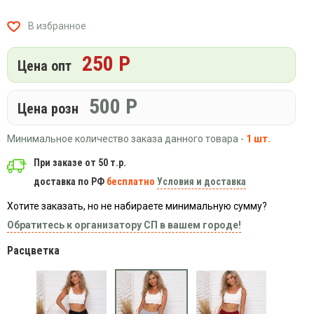
Вязаный
Шапки,
Шапки,
трикотаж
шарфы,
банданы,
В избранное
варежки,
Женские
маски
перчатки
кофты
250 Р
Цена опт
Женские
худи
500
Р
Летняя
Цена розн
женская
одежда
Минимальное количество заказа данного товара -
1 шт.
Майки
При заказе от 50 т.р.
Носки
доставка по РФ
бесплатно
Условия и доставка
Пеньюары
Хотите заказать, но не набираете минимальную сумму?
Платья
Обратитесь к организатору СП в вашем городе!
Сарафаны
Расцветка
Толстовки
Футболки
Шарфики
и