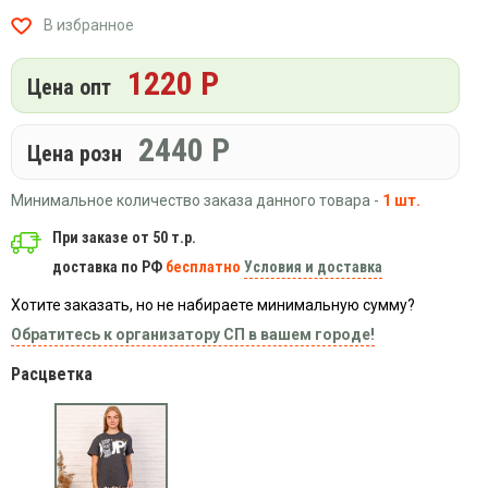
Вязаный
Шапки,
Шапки,
В избранное
трикотаж
шарфы,
банданы,
варежки,
Женские
маски
1220 Р
перчатки
кофты
Цена опт
Женские
худи
2440
Р
Цена розн
Летняя
женская
Минимальное количество заказа данного товара -
1 шт.
одежда
Майки
При заказе от 50 т.р.
доставка по РФ
бесплатно
Условия и доставка
Носки
Пеньюары
Хотите заказать, но не набираете минимальную сумму?
Платья
Обратитесь к организатору СП в вашем городе!
Сарафаны
Расцветка
Толстовки
Футболки
Шарфики
и