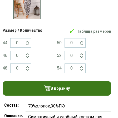
платки
Размер / Количество
Таблица размеров
44
50
46
52
48
54
В корзину
Состав:
70%хлопок,30%ПЭ
Описание:
Симпатичный и удобный костюм для