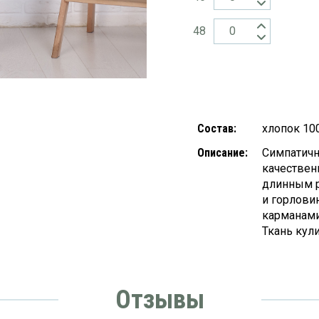
48
Состав:
хлопок 10
Описание:
Симпатич
качествен
длинным р
и горлови
карманами,
Ткань кули
Отзывы