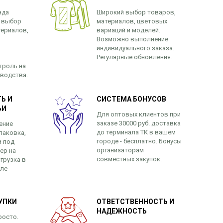
нда
Широкий выбор товаров,
 выбор
материалов, цветовых
териалов,
вариаций и моделей.
Возможно выполнение
индивидуального заказа.
Регулярные обновления.
троль на
зводства.
Ь И
СИСТЕМА БОНУСОВ
ЬИ
Для оптовых клиентов при
заказе 30000 руб. доставка
ение
до терминала ТК в вашем
паковка,
городе - бесплатно. Бонусы
и под
организаторам
ер на
совместных закупок.
грузка в
сле
УПКИ
ОТВЕТСТВЕННОСТЬ И
НАДЕЖНОСТЬ
росто.