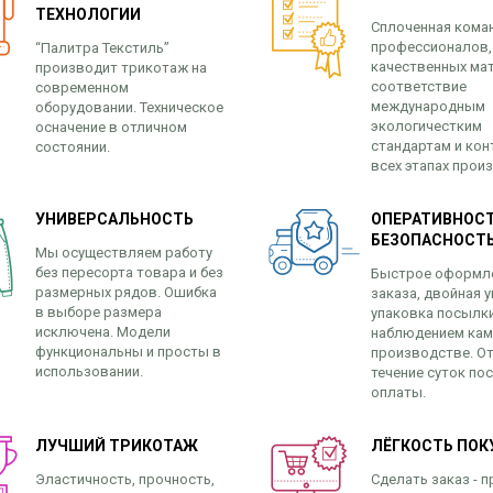
ТЕХНОЛОГИИ
Сплоченная кома
профессионалов,
“Палитра Текстиль”
качественных ма
производит трикотаж на
соответствие
современном
международным
оборудовании. Техническое
экологичестким
осначение в отличном
стандартам и кон
состоянии.
всех этапах прои
УНИВЕРСАЛЬНОСТЬ
ОПЕРАТИВНОСТ
БЕЗОПАСНОСТ
Мы осуществляем работу
без пересорта товара и без
Быстрое оформл
размерных рядов. Ошибка
заказа, двойная у
в выборе размера
упаковка посылк
исключена. Модели
наблюдением кам
функциональны и просты в
производстве. От
использовании.
течение суток по
оплаты.
ЛУЧШИЙ ТРИКОТАЖ
ЛЁГКОСТЬ ПОК
Эластичность, прочность,
Сделать заказ - п