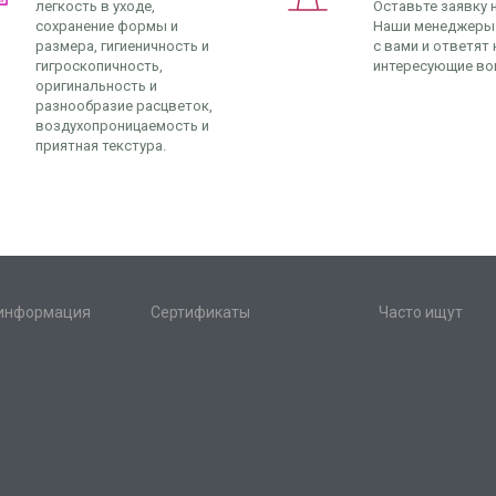
легкость в уходе,
Оставьте заявку н
сохранение формы и
Наши менеджеры
размера, гигиеничность и
с вами и ответят 
гигроскопичность,
интересующие во
оригинальность и
разнообразие расцветок,
воздухопроницаемость и
приятная текстура.
 информация
Сертификаты
Часто ищут