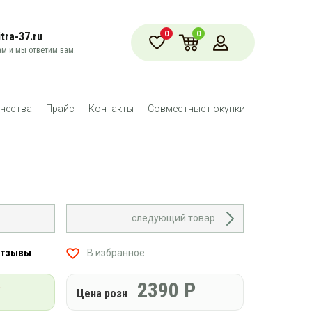
0
0
tra-37.ru
м и мы ответим вам.
чества
Прайс
Контакты
Совместные покупки
следующий товар
отзывы
В избранное
Р
2390
Р
Цена розн