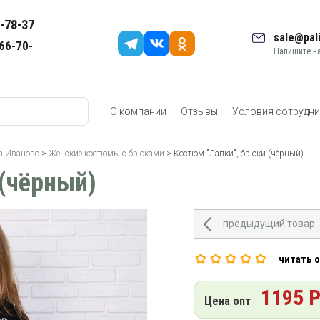
-78-37
sale@pali
66-70-
Напишите на
О компании
Отзывы
Условия сотрудни
з Иваново
>
Женские костюмы с брюками
> Костюм "Лапки", брюки (чёрный)
 (чёрный)
предыдущий товар
читать 
1195 
Цена опт