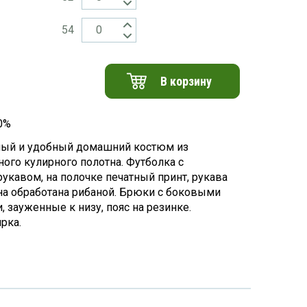
54
В корзину
0%
ный и удобный домашний костюм из
ного кулирного полотна. Футболка с
укавом, на полочке печатный принт, рукава
на обработана рибаной. Брюки с боковыми
 зауженные к низу, пояс на резинке.
рка.