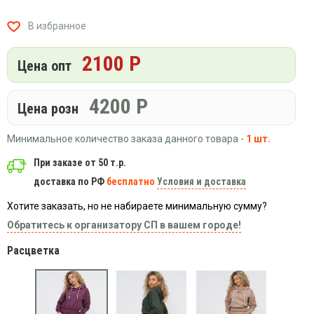
Вязаный
Шапки,
Шапки,
трикотаж
шарфы,
банданы,
В избранное
варежки,
Женские
маски
перчатки
кофты
2100 Р
Цена опт
Женские
худи
4200
Р
Летняя
Цена розн
женская
одежда
Минимальное количество заказа данного товара -
1 шт.
Майки
При заказе от 50 т.р.
Носки
доставка по РФ
бесплатно
Условия и доставка
Пеньюары
Хотите заказать, но не набираете минимальную сумму?
Платья
Обратитесь к организатору СП в вашем городе!
Сарафаны
Расцветка
Толстовки
Футболки
Шарфики
и