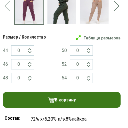
платки
Размер / Количество
Таблица размеров
44
50
46
52
48
54
В корзину
Состав:
72% х/б,20% п/э,8%лайкра