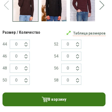
платки
Размер / Количество
Таблица размеров
44
52
46
54
48
56
50
58
В корзину