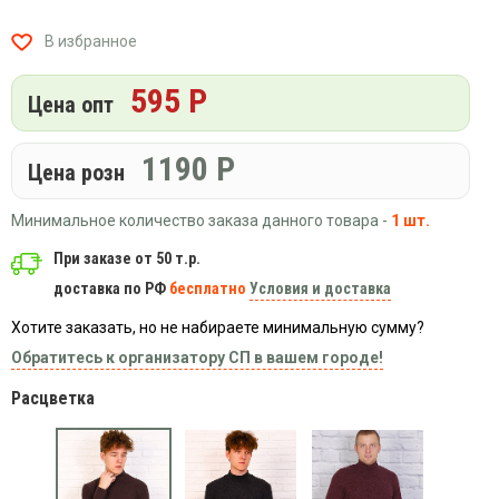
Вязаный
Шапки,
Шапки,
трикотаж
шарфы,
банданы,
В избранное
варежки,
Женские
маски
перчатки
кофты
595 Р
Цена опт
Женские
худи
1190
Р
Летняя
Цена розн
женская
одежда
Минимальное количество заказа данного товара -
1 шт.
Майки
При заказе от 50 т.р.
Носки
доставка по РФ
бесплатно
Условия и доставка
Пеньюары
Хотите заказать, но не набираете минимальную сумму?
Платья
Обратитесь к организатору СП в вашем городе!
Сарафаны
Расцветка
Толстовки
Футболки
Шарфики
и