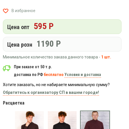
Вязаный
Шапки,
Шапки,
трикотаж
шарфы,
банданы,
В избранное
варежки,
Женские
маски
перчатки
кофты
595 Р
Цена опт
Женские
худи
1190
Р
Летняя
Цена розн
женская
одежда
Минимальное количество заказа данного товара -
1 шт.
Майки
При заказе от 50 т.р.
Носки
доставка по РФ
бесплатно
Условия и доставка
Пеньюары
Хотите заказать, но не набираете минимальную сумму?
Платья
Обратитесь к организатору СП в вашем городе!
Сарафаны
Расцветка
Толстовки
Футболки
Шарфики
и