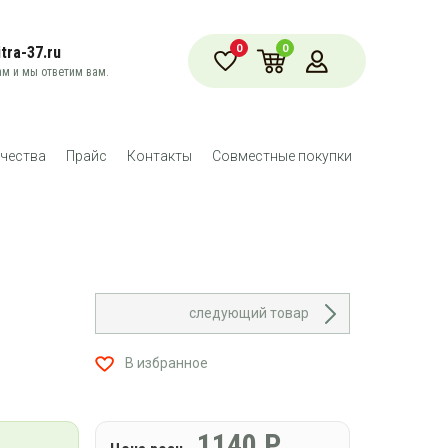
0
0
tra-37.ru
м и мы ответим вам.
чества
Прайс
Контакты
Совместные покупки
следующий товар
В избранное
1140
Р