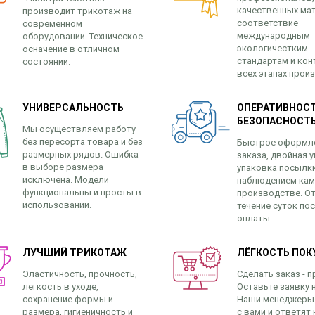
качественных ма
производит трикотаж на
соответствие
современном
международным
оборудовании. Техническое
экологичестким
осначение в отличном
стандартам и кон
состоянии.
всех этапах прои
УНИВЕРСАЛЬНОСТЬ
ОПЕРАТИВНОСТ
БЕЗОПАСНОСТ
Мы осуществляем работу
без пересорта товара и без
Быстрое оформл
размерных рядов. Ошибка
заказа, двойная у
в выборе размера
упаковка посылк
исключена. Модели
наблюдением кам
функциональны и просты в
производстве. От
использовании.
течение суток по
оплаты.
ЛУЧШИЙ ТРИКОТАЖ
ЛЁГКОСТЬ ПОК
Эластичность, прочность,
Сделать заказ - п
легкость в уходе,
Оставьте заявку н
сохранение формы и
Наши менеджеры
размера, гигиеничность и
с вами и ответят 