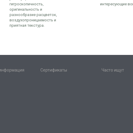
гигроскопичность,
интересующие во
оригинальность и
разнообразие расцветок,
воздухопроницаемость и
приятная текстура.
 информация
Сертификаты
Часто ищут