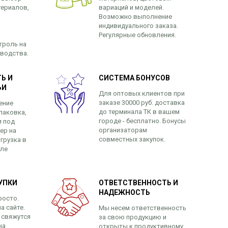
териалов,
вариаций и моделей.
Возможно выполнение
индивидуального заказа.
Регулярные обновления.
троль на
зводства.
Ь И
СИСТЕМА БОНУСОВ
ЬИ
Для оптовых клиентов при
заказе 30000 руб. доставка
ение
до терминала ТК в вашем
паковка,
городе - бесплатно. Бонусы
и под
организаторам
ер на
совместных закупок.
грузка в
сле
УПКИ
ОТВЕТСТВЕННОСТЬ И
НАДЕЖНОСТЬ
росто.
а сайте.
Мы несем ответственность
 свяжутся
за свою продукцию и
на
открыты к продуктивному