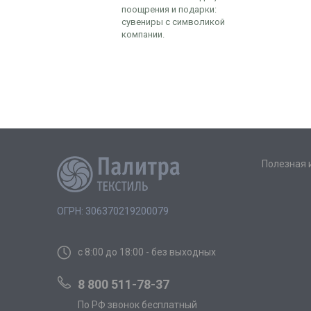
поощрения и подарки:
сувениры с символикой
компании.
Полезная
ОГРН: 306370219200079
с 8:00 до 18:00 - без выходных
8 800 511-78-37
По РФ звонок бесплатный