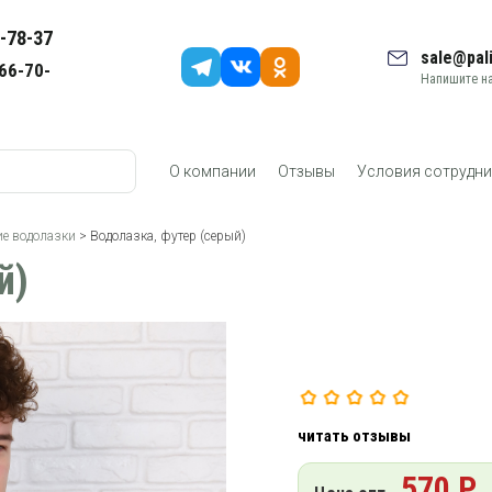
-78-37
sale@pali
66-70-
Напишите на
О компании
Отзывы
Условия сотрудни
е водолазки
> Водолазка, футер (серый)
й)
читать отзывы
570 Р