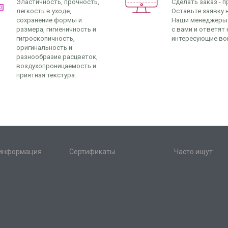
Эластичность, прочность,
Сделать заказ - п
легкость в уходе,
Оставьте заявку н
сохранение формы и
Наши менеджеры
размера, гигиеничность и
с вами и ответят 
гигроскопичность,
интересующие во
оригинальность и
разнообразие расцветок,
воздухопроницаемость и
приятная текстура.
 информация
Сертификаты
Часто ищут