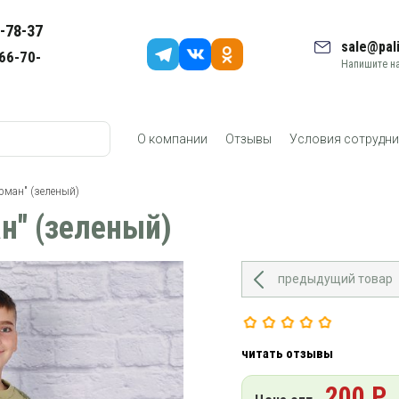
-78-37
sale@pali
66-70-
Напишите на
О компании
Отзывы
Условия сотрудни
рман" (зеленый)
н" (зеленый)
предыдущий товар
читать отзывы
200 Р