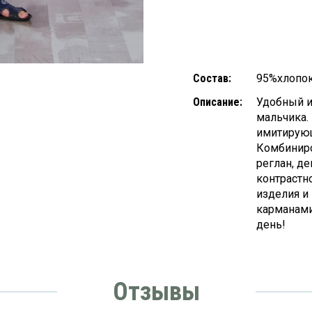
Состав:
95%хлопок
Описание:
Удобный и
мальчика. 
имитирующ
Комбиниро
реглан, д
контрастн
изделия и
карманами
день!
Отзывы