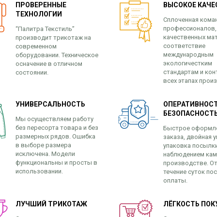
ПРОВЕРЕННЫЕ
ВЫСОКОЕ КАЧЕ
ТЕХНОЛОГИИ
Сплоченная кома
профессионалов,
“Палитра Текстиль”
качественных ма
производит трикотаж на
соответствие
современном
международным
оборудовании. Техническое
экологичестким
осначение в отличном
стандартам и кон
состоянии.
всех этапах прои
УНИВЕРСАЛЬНОСТЬ
ОПЕРАТИВНОСТ
БЕЗОПАСНОСТ
Мы осуществляем работу
без пересорта товара и без
Быстрое оформл
размерных рядов. Ошибка
заказа, двойная у
в выборе размера
упаковка посылк
исключена. Модели
наблюдением кам
функциональны и просты в
производстве. От
использовании.
течение суток по
оплаты.
ЛУЧШИЙ ТРИКОТАЖ
ЛЁГКОСТЬ ПОК