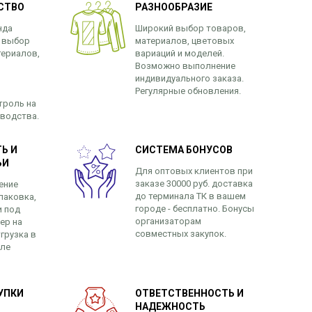
СТВО
РАЗНООБРАЗИЕ
нда
Широкий выбор товаров,
 выбор
материалов, цветовых
териалов,
вариаций и моделей.
Возможно выполнение
индивидуального заказа.
Регулярные обновления.
троль на
зводства.
Ь И
СИСТЕМА БОНУСОВ
ЬИ
Для оптовых клиентов при
заказе 30000 руб. доставка
ение
до терминала ТК в вашем
паковка,
городе - бесплатно. Бонусы
и под
организаторам
ер на
совместных закупок.
грузка в
сле
УПКИ
ОТВЕТСТВЕННОСТЬ И
НАДЕЖНОСТЬ