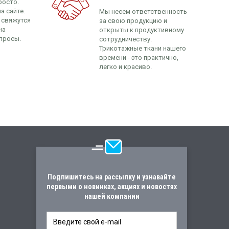
росто.
а сайте.
Мы несем ответственность
 свяжутся
за свою продукцию и
на
открыты к продуктивному
просы.
сотрудничеству.
Трикотажные ткани нашего
времени - это практично,
легко и красиво.
Подпишитесь на рассылку и узнавайте
первыми о новинках, акциях и новостях
нашей компании