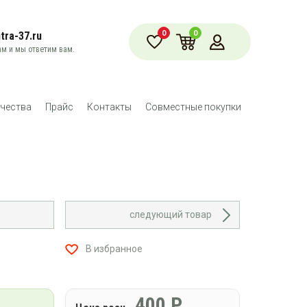
0
0
tra-37.ru
м и мы ответим вам.
чества
Прайс
Контакты
Совместные покупки
следующий товар
В избранное
400
Р