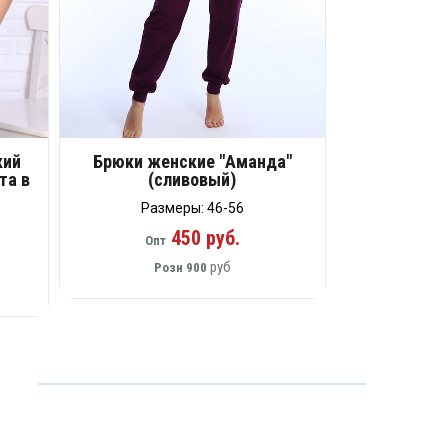
кий
Брюки женские "Аманда"
та в
(сливовый)
Размеры: 46-56
450 руб.
Опт
руб
Розн
900