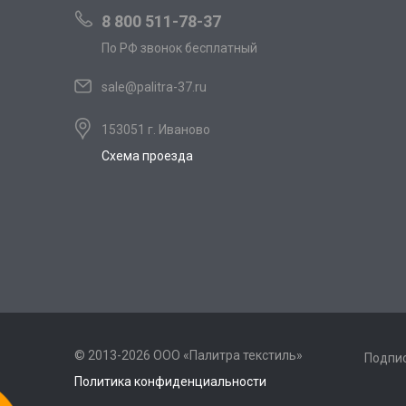
8 800 511-78-37
По РФ звонок бесплатный
sale@palitra-37.ru
153051 г. Иваново
Схема проезда
© 2013-2026 ООО «Палитра текстиль»
Подпис
Политика конфиденциальности