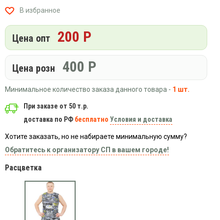
Вязаный
Шапки,
Шапки,
В избранное
трикотаж
шарфы,
банданы,
варежки,
Женские
маски
200 Р
перчатки
кофты
Цена опт
Женские
худи
400
Р
Цена розн
Летняя
женская
Минимальное количество заказа данного товара -
1 шт.
одежда
При заказе от 50 т.р.
Майки
доставка по РФ
бесплатно
Условия и доставка
Носки
Пеньюары
Хотите заказать, но не набираете минимальную сумму?
Платья
Обратитесь к организатору СП в вашем городе!
Сарафаны
Расцветка
Толстовки
Футболки
Шарфики
и