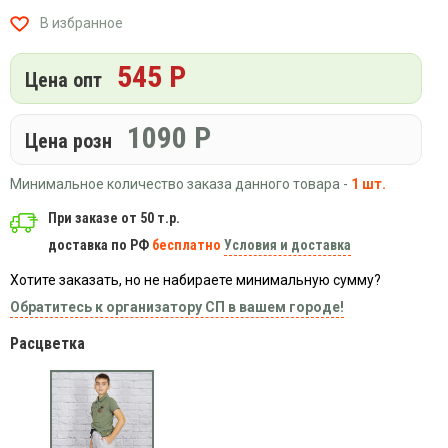
Вязаный
Шапки,
Шапки,
В избранное
трикотаж
шарфы,
банданы,
варежки,
Женские
маски
545 Р
перчатки
кофты
Цена опт
Женские
худи
1090
Р
Цена розн
Летняя
женская
Минимальное количество заказа данного товара -
1 шт.
одежда
Майки
При заказе от 50 т.р.
доставка по РФ
бесплатно
Условия и доставка
Носки
Пеньюары
Хотите заказать, но не набираете минимальную сумму?
Платья
Обратитесь к организатору СП в вашем городе!
Сарафаны
Расцветка
Толстовки
Футболки
Шарфики
и