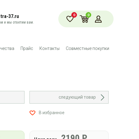
0
0
tra-37.ru
м и мы ответим вам.
чества
Прайс
Контакты
Совместные покупки
следующий товар
В избранное
Р
2190
Р