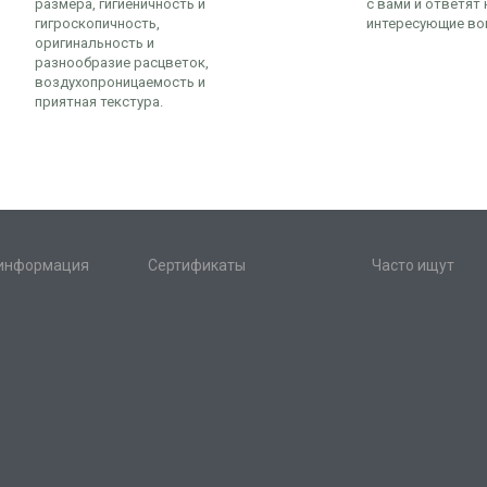
размера, гигиеничность и
с вами и ответят 
гигроскопичность,
интересующие во
оригинальность и
разнообразие расцветок,
воздухопроницаемость и
приятная текстура.
 информация
Сертификаты
Часто ищут