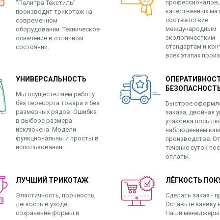
профессионалов,
“Палитра Текстиль”
качественных ма
производит трикотаж на
соответствие
современном
международным
оборудовании. Техническое
экологичестким
осначение в отличном
стандартам и кон
состоянии.
всех этапах прои
УНИВЕРСАЛЬНОСТЬ
ОПЕРАТИВНОСТ
БЕЗОПАСНОСТ
Мы осуществляем работу
без пересорта товара и без
Быстрое оформл
размерных рядов. Ошибка
заказа, двойная у
в выборе размера
упаковка посылк
исключена. Модели
наблюдением кам
функциональны и просты в
производстве. От
использовании.
течение суток по
оплаты.
ЛУЧШИЙ ТРИКОТАЖ
ЛЁГКОСТЬ ПОК
Эластичность, прочность,
Сделать заказ - п
легкость в уходе,
Оставьте заявку н
сохранение формы и
Наши менеджеры