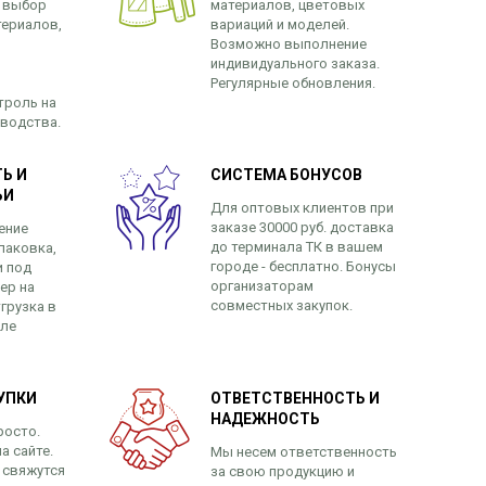
 выбор
материалов, цветовых
териалов,
вариаций и моделей.
Возможно выполнение
индивидуального заказа.
Регулярные обновления.
троль на
зводства.
Ь И
СИСТЕМА БОНУСОВ
ЬИ
Для оптовых клиентов при
заказе 30000 руб. доставка
ение
до терминала ТК в вашем
паковка,
городе - бесплатно. Бонусы
и под
организаторам
ер на
совместных закупок.
грузка в
сле
УПКИ
ОТВЕТСТВЕННОСТЬ И
НАДЕЖНОСТЬ
росто.
а сайте.
Мы несем ответственность
 свяжутся
за свою продукцию и