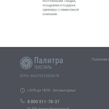
постоянными. Скидки,
поощрения и подарки:
сувениры с символикой
компании.
Полезная
ОГРН: 306370219200079
с 8:00 до 18:00 - без выходных
8 800 511-78-37
По РФ звонок бесплатный