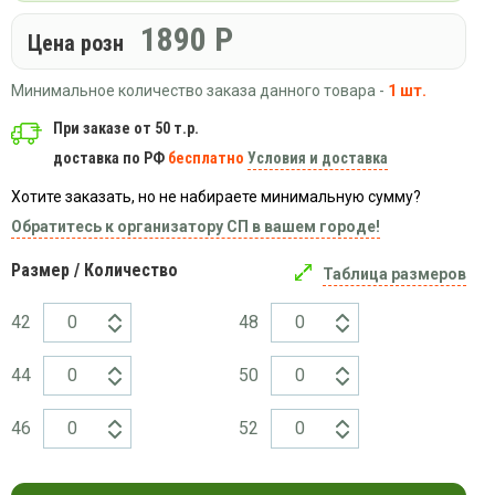
Вязаный
Шапки,
Шапки,
трикотаж
1890
Р
шарфы,
Цена розн
банданы,
варежки,
Женские
маски
перчатки
кофты
Минимальное количество заказа данного товара -
1 шт.
Женские
При заказе от 50 т.р.
худи
доставка по РФ
бесплатно
Условия и доставка
Летняя
женская
Хотите заказать, но не набираете минимальную сумму?
одежда
Обратитесь к организатору СП в вашем городе!
Майки
Размер / Количество
Носки
Таблица размеров
Пеньюары
42
48
Платья
Сарафаны
44
50
Толстовки
46
52
Футболки
Шарфики
и