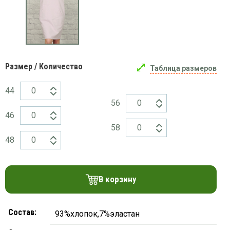
платки
Размер / Количество
Таблица размеров
44
56
46
58
48
В корзину
Состав:
93%хлопок,7%эластан