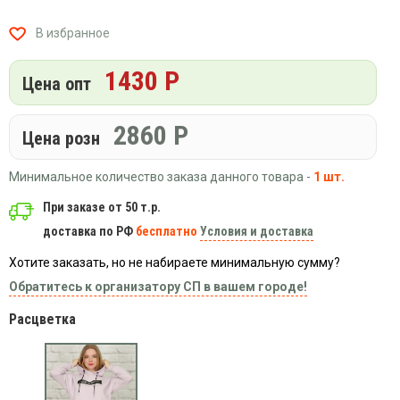
Вязаный
Шапки,
Шапки,
трикотаж
шарфы,
банданы,
В избранное
варежки,
Женские
маски
перчатки
кофты
1430 Р
Цена опт
Женские
худи
2860
Р
Летняя
Цена розн
женская
одежда
Минимальное количество заказа данного товара -
1 шт.
Майки
При заказе от 50 т.р.
Носки
доставка по РФ
бесплатно
Условия и доставка
Пеньюары
Хотите заказать, но не набираете минимальную сумму?
Платья
Обратитесь к организатору СП в вашем городе!
Сарафаны
Расцветка
Толстовки
Футболки
Шарфики
и