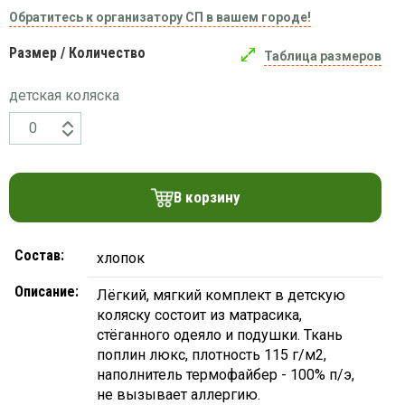
Вязаный
Шапки,
Шапки,
Обратитесь к организатору СП в вашем городе!
трикотаж
шарфы,
банданы,
варежки,
Женские
маски
Размер / Количество
Таблица размеров
перчатки
кофты
Женские
детская коляска
худи
Летняя
женская
одежда
В корзину
Майки
Носки
Пеньюары
Состав:
хлопок
Платья
Описание:
Лёгкий, мягкий комплект в детскую
Сарафаны
коляску состоит из матрасика,
Толстовки
стёганного одеяло и подушки. Ткань
поплин люкс, плотность 115 г/м2,
Футболки
наполнитель термофайбер - 100% п/э,
Шарфики
не вызывает аллергию.
и