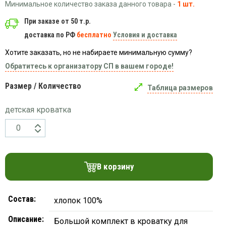
Вязаный
Минимальное количество заказа данного товара -
1 шт.
Шапки,
Шапки,
трикотаж
шарфы,
банданы,
При заказе от 50 т.р.
варежки,
Женские
маски
доставка по РФ
бесплатно
Условия и доставка
перчатки
кофты
Женские
Хотите заказать, но не набираете минимальную сумму?
худи
Обратитесь к организатору СП в вашем городе!
Летняя
Размер / Количество
женская
Таблица размеров
одежда
детская кроватка
Майки
Носки
Пеньюары
Платья
В корзину
Сарафаны
Толстовки
Футболки
Состав:
хлопок 100%
Шарфики
Описание:
Большой комплект в кроватку для
и