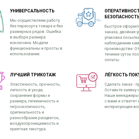
УНИВЕРСАЛЬНОСТЬ
ОПЕРАТИВНОСТ
БЕЗОПАСНОСТ
Мы осуществляем работу
без пересорта товара и без
Быстрое оформл
размерных рядов. Ошибка
заказа, двойная у
в выборе размера
упаковка посылк
исключена. Модели
наблюдением кам
функциональны и просты в
производстве. От
использовании.
течение суток по
оплаты.
ЛУЧШИЙ ТРИКОТАЖ
ЛЁГКОСТЬ ПОК
Эластичность, прочность,
Сделать заказ - п
легкость в уходе,
Оставьте заявку н
сохранение формы и
Наши менеджеры
размера, гигиеничность и
с вами и ответят 
гигроскопичность,
интересующие во
оригинальность и
разнообразие расцветок,
воздухопроницаемость и
приятная текстура.