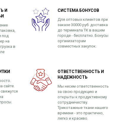
Ь И
СИСТЕМА БОНУСОВ
ЬИ
Для оптовых клиентов при
заказе 30000 руб. доставка
ение
до терминала ТК в вашем
паковка,
городе - бесплатно. Бонусы
и под
организаторам
ер на
совместных закупок.
грузка в
сле
УПКИ
ОТВЕТСТВЕННОСТЬ И
НАДЕЖНОСТЬ
росто.
а сайте.
Мы несем ответственность
 свяжутся
за свою продукцию и
на
открыты к продуктивному
просы.
сотрудничеству.
Трикотажные ткани нашего
времени - это практично,
легко и красиво.