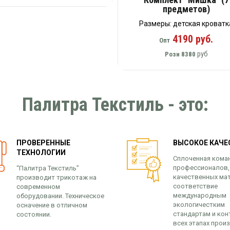
предметов)
Размеры: детская кроватк
4190 руб.
Опт
руб
Розн
8380
Палитра Текстиль - это:
ПРОВЕРЕННЫЕ
ВЫСОКОЕ КАЧЕ
ТЕХНОЛОГИИ
Сплоченная кома
профессионалов,
“Палитра Текстиль”
качественных ма
производит трикотаж на
соответствие
современном
международным
оборудовании. Техническое
экологичестким
осначение в отличном
стандартам и кон
состоянии.
всех этапах прои