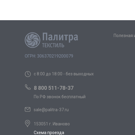
Полезная
ОГРН: 306370219200079
с 8:00 до 18:00 - без выходных
8 800 511-78-37
По РФ звонок бесплатный
sale@palitra-37.ru
153051 г. Иваново
Схема проезда