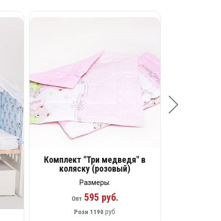
Комплект 
(7 
Размеры: 
4
Опт
Ро
Комплект "Три медведя" в
коляску (розовый)
Размеры:
595 руб.
Опт
руб
Розн
1190