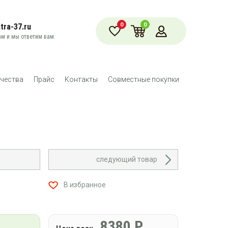
0
0
tra-37.ru
м и мы ответим вам.
чества
Прайс
Контакты
Совместные покупки
следующий товар
В избранное
Р
8380
Р