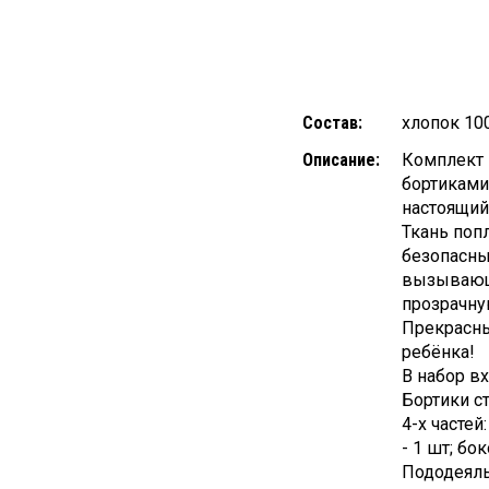
Состав:
хлопок 10
Описание:
Комплект 
бортиками
настоящий
Ткань поп
безопасны
вызывающи
прозрачну
Прекрасны
ребёнка!
В набор вх
Бортики ст
4-х частей
- 1 шт; бо
Пододеяль