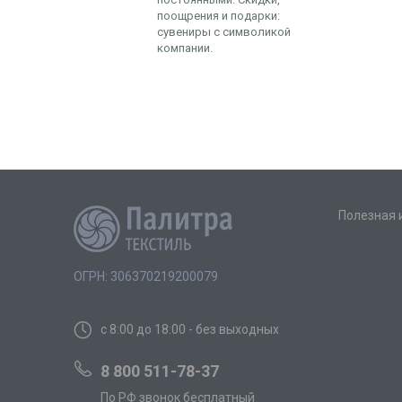
поощрения и подарки:
сувениры с символикой
компании.
Полезная
ОГРН: 306370219200079
с 8:00 до 18:00 - без выходных
8 800 511-78-37
По РФ звонок бесплатный