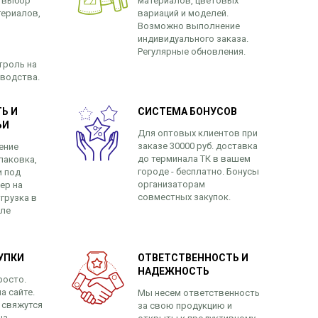
 выбор
материалов, цветовых
териалов,
вариаций и моделей.
Возможно выполнение
индивидуального заказа.
Регулярные обновления.
троль на
зводства.
Ь И
СИСТЕМА БОНУСОВ
ЬИ
Для оптовых клиентов при
заказе 30000 руб. доставка
ение
до терминала ТК в вашем
паковка,
городе - бесплатно. Бонусы
и под
организаторам
ер на
совместных закупок.
грузка в
сле
УПКИ
ОТВЕТСТВЕННОСТЬ И
НАДЕЖНОСТЬ
росто.
а сайте.
Мы несем ответственность
 свяжутся
за свою продукцию и
на