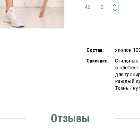
46
Состав:
хлопок 10
Описание:
Стильные 
в клетку 
для трени
каждый де
Ткань - ку
Отзывы