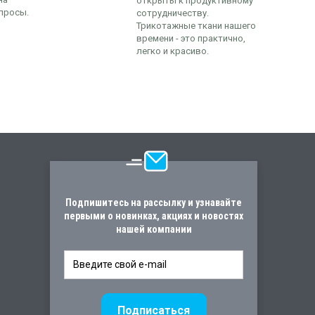
открыты к продуктивному
просы.
сотрудничеству.
Трикотажные ткани нашего
времени - это практично,
легко и красиво.
Подпишитесь на рассылку и узнавайте
первыми о новинках, акциях и новостях
нашей компании