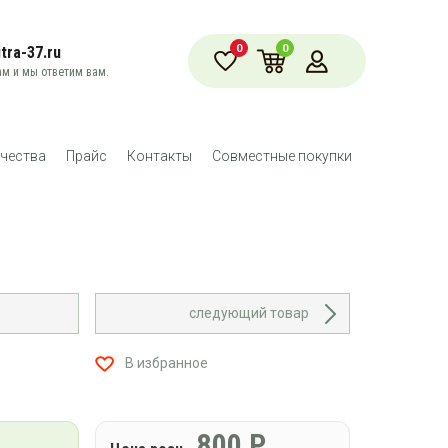
0
0
tra-37.ru
м и мы ответим вам.
чества
Прайс
Контакты
Совместные покупки
следующий товар
В избранное
800
Р