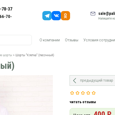
-78-37
sale@pali
66-70-
Напишите на
О компании
Отзывы
Условия сотрудни
е шорты
> Шорты "Клетка" (песочный)
ный)
предыдущий товар
читать отзывы
400 Р