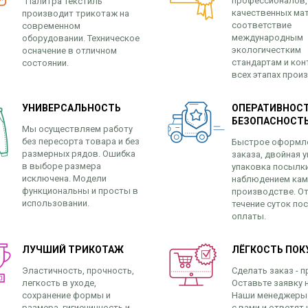
профессионалов,
“Палитра Текстиль”
качественных ма
производит трикотаж на
соответствие
современном
международным
оборудовании. Техническое
экологичестким
осначение в отличном
стандартам и кон
состоянии.
всех этапах прои
УНИВЕРСАЛЬНОСТЬ
ОПЕРАТИВНОСТ
БЕЗОПАСНОСТ
Мы осуществляем работу
без пересорта товара и без
Быстрое оформл
размерных рядов. Ошибка
заказа, двойная у
в выборе размера
упаковка посылк
исключена. Модели
наблюдением кам
функциональны и просты в
производстве. От
использовании.
течение суток по
оплаты.
ЛУЧШИЙ ТРИКОТАЖ
ЛЁГКОСТЬ ПОК
Эластичность, прочность,
Сделать заказ - п
легкость в уходе,
Оставьте заявку н
сохранение формы и
Наши менеджеры
размера, гигиеничность и
с вами и ответят 