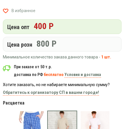
Вязаный
Шапки,
Шапки,
трикотаж
шарфы,
банданы,
В избранное
варежки,
Женские
маски
перчатки
кофты
400 Р
Цена опт
Женские
худи
800
Р
Летняя
Цена розн
женская
одежда
Минимальное количество заказа данного товара -
1 шт.
Майки
При заказе от 50 т.р.
Носки
доставка по РФ
бесплатно
Условия и доставка
Пеньюары
Хотите заказать, но не набираете минимальную сумму?
Платья
Обратитесь к организатору СП в вашем городе!
Сарафаны
Расцветка
Толстовки
Футболки
Шарфики
и