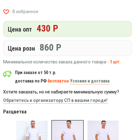
Вязаный
Шапки,
Шапки,
трикотаж
шарфы,
банданы,
В избранное
варежки,
Женские
маски
перчатки
кофты
430 Р
Цена опт
Женские
худи
860
Р
Летняя
Цена розн
женская
одежда
Минимальное количество заказа данного товара -
1 шт.
Майки
При заказе от 50 т.р.
Носки
доставка по РФ
бесплатно
Условия и доставка
Пеньюары
Хотите заказать, но не набираете минимальную сумму?
Платья
Обратитесь к организатору СП в вашем городе!
Сарафаны
Расцветка
Толстовки
Футболки
Шарфики
и