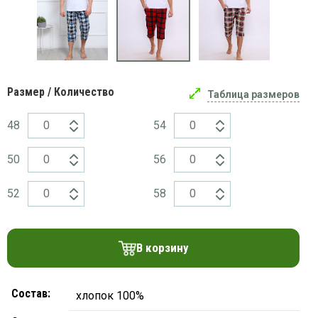
платки
Размер / Количество
Таблица размеров
48
54
50
56
52
58
В корзину
Состав:
хлопок 100%