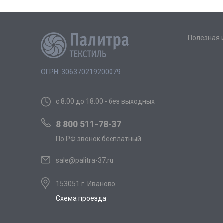
Полезная
ОГРН: 306370219200079
с 8:00 до 18:00 - без выходных
8 800 511-78-37
По РФ звонок бесплатный
sale@palitra-37.ru
153051 г. Иваново
Схема проезда