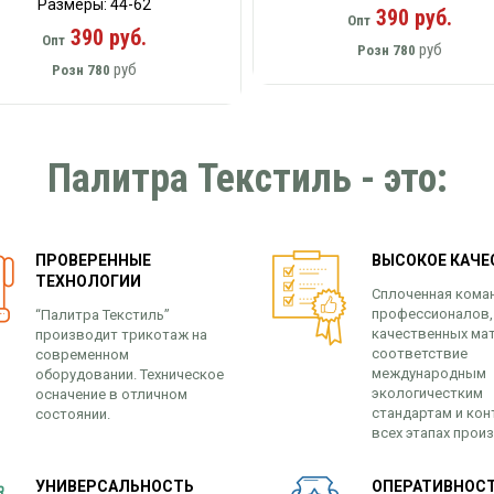
Размеры: 44-62
390 руб.
Опт
390 руб.
Опт
руб
Розн
780
руб
Розн
780
Палитра Текстиль - это:
ПРОВЕРЕННЫЕ
ВЫСОКОЕ КАЧЕ
ТЕХНОЛОГИИ
Сплоченная кома
профессионалов,
“Палитра Текстиль”
качественных ма
производит трикотаж на
соответствие
современном
международным
оборудовании. Техническое
экологичестким
осначение в отличном
стандартам и кон
состоянии.
всех этапах прои
УНИВЕРСАЛЬНОСТЬ
ОПЕРАТИВНОСТ