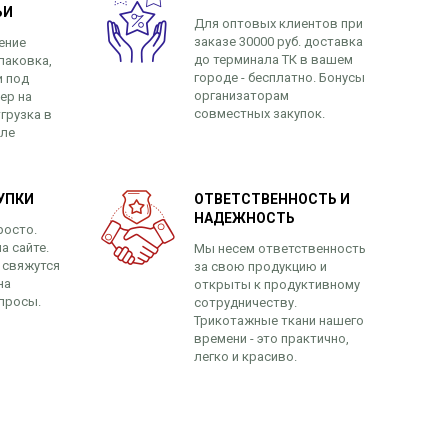
ЬИ
Для оптовых клиентов при
заказе 30000 руб. доставка
ение
до терминала ТК в вашем
паковка,
городе - бесплатно. Бонусы
и под
организаторам
ер на
совместных закупок.
грузка в
сле
УПКИ
ОТВЕТСТВЕННОСТЬ И
НАДЕЖНОСТЬ
росто.
а сайте.
Мы несем ответственность
 свяжутся
за свою продукцию и
на
открыты к продуктивному
просы.
сотрудничеству.
Трикотажные ткани нашего
времени - это практично,
легко и красиво.