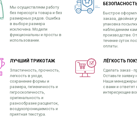
БЕЗОПАСНОСТ
Мы осуществляем работу
без пересорта товара и без
Быстрое оформл
размерных рядов. Ошибка
заказа, двойная у
в выборе размера
упаковка посылк
исключена. Модели
наблюдением кам
функциональны и просты в
производстве. От
использовании.
течение суток по
оплаты.
ЛУЧШИЙ ТРИКОТАЖ
ЛЁГКОСТЬ ПОК
Эластичность, прочность,
Сделать заказ - п
легкость в уходе,
Оставьте заявку н
сохранение формы и
Наши менеджеры
размера, гигиеничность и
с вами и ответят 
гигроскопичность,
интересующие во
оригинальность и
разнообразие расцветок,
воздухопроницаемость и
приятная текстура.