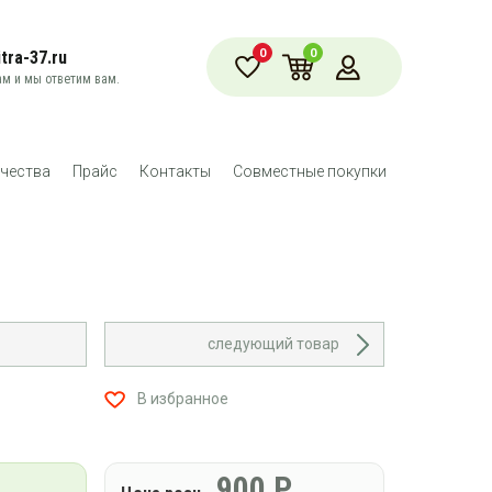
0
0
tra-37.ru
м и мы ответим вам.
чества
Прайс
Контакты
Совместные покупки
следующий товар
В избранное
900
Р