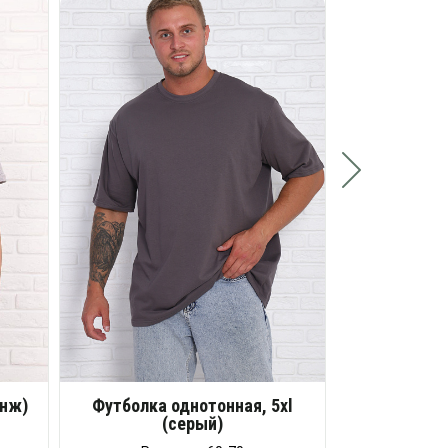
Футболка
Разме
Опт
Ро
анж)
Футболка однотонная, 5xl
(серый)