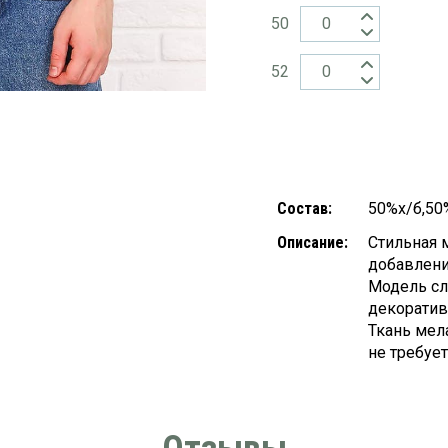
50
52
Состав:
50%х/б,5
Описание:
Стильная 
добавлени
Модель сл
декоратив
Ткань мел
не требует