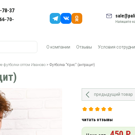
-78-37
sale@pali
66-70-
Напишите на
О компании
Отзывы
Условия сотрудни
е футболки оптом Иваново
> Футболка "Крис" (антрацит)
цит)
предыдущий товар
читать отзывы
450 Р