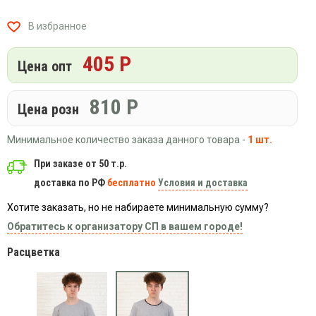
Вязаный
Шапки,
Шапки,
трикотаж
шарфы,
банданы,
В избранное
варежки,
Женские
маски
перчатки
кофты
405 Р
Цена опт
Женские
худи
810
Р
Летняя
Цена розн
женская
одежда
Минимальное количество заказа данного товара -
1 шт.
Майки
При заказе от 50 т.р.
Носки
доставка по РФ
бесплатно
Условия и доставка
Пеньюары
Хотите заказать, но не набираете минимальную сумму?
Платья
Обратитесь к организатору СП в вашем городе!
Сарафаны
Расцветка
Толстовки
Футболки
Шарфики
и