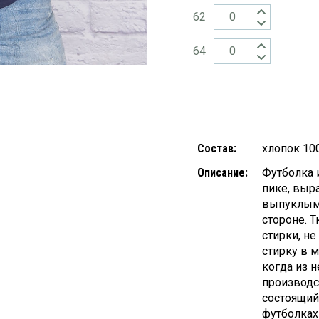
62
64
Состав:
хлопок 10
Описание:
Футболка 
пике, выр
выпуклыми
стороне. 
стирки, не
стирку в 
когда из н
производс
состоящий
футболках