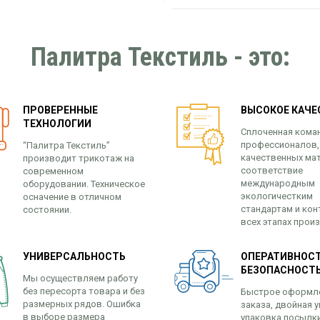
Палитра Текстиль - это:
ПРОВЕРЕННЫЕ
ВЫСОКОЕ КАЧЕ
ТЕХНОЛОГИИ
Сплоченная кома
профессионалов,
“Палитра Текстиль”
качественных ма
производит трикотаж на
соответствие
современном
международным
оборудовании. Техническое
экологичестким
осначение в отличном
стандартам и кон
состоянии.
всех этапах прои
УНИВЕРСАЛЬНОСТЬ
ОПЕРАТИВНОСТ
БЕЗОПАСНОСТ
Мы осуществляем работу
без пересорта товара и без
Быстрое оформл
размерных рядов. Ошибка
заказа, двойная у
в выборе размера
упаковка посылк