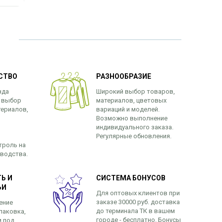
СТВО
РАЗНООБРАЗИЕ
нда
Широкий выбор товаров,
 выбор
материалов, цветовых
териалов,
вариаций и моделей.
Возможно выполнение
индивидуального заказа.
Регулярные обновления.
троль на
зводства.
Ь И
СИСТЕМА БОНУСОВ
ЬИ
Для оптовых клиентов при
заказе 30000 руб. доставка
ение
до терминала ТК в вашем
паковка,
городе - бесплатно. Бонусы
и под