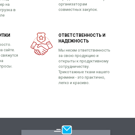
организаторам
ер на
совместных закупок.
грузка в
сле
УПКИ
ОТВЕТСТВЕННОСТЬ И
НАДЕЖНОСТЬ
росто.
а сайте.
Мы несем ответственность
 свяжутся
за свою продукцию и
на
открыты к продуктивному
просы.
сотрудничеству.
Трикотажные ткани нашего
времени - это практично,
легко и красиво.