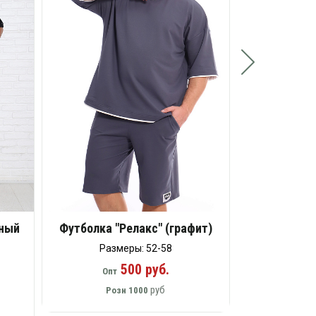
Опт
Ро
рный
Футболка "Релакс" (графит)
Размеры: 52-58
500 руб.
Опт
руб
Розн
1000