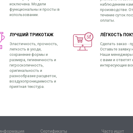
исключена. Модели
наблюдением кам
функциональны и просты в
производстве. От
использовании.
течение суток по
оплаты.
ЛУЧШИЙ ТРИКОТАЖ
ЛЁГКОСТЬ ПОК
Эластичность, прочность,
Сделать заказ - п
легкость в уходе,
Оставьте заявку н
сохранение формы и
Наши менеджеры
размера, гигиеничность и
с вами и ответят 
гигроскопичность,
интересующие во
оригинальность и
разнообразие расцветок,
воздухопроницаемость и
приятная текстура.
 информация
Сертификаты
Часто ищут