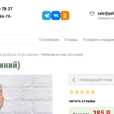
-78-37
sale@pali
66-70-
Напишите на
О компании
Отзывы
Условия сотрудни
е футболки оптом Иваново
> Футболка из пике, 5xl (синий)
синий)
предыдущий товар
читать отзывы
385 Р