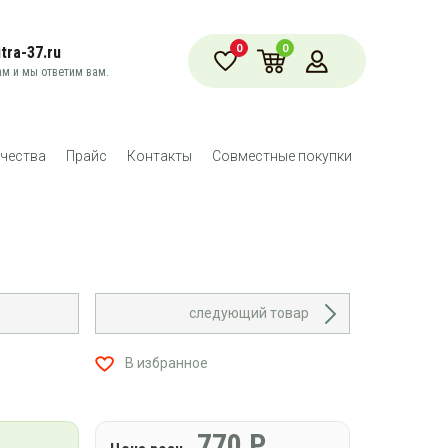
0
0
tra-37.ru
м и мы ответим вам.
чества
Прайс
Контакты
Совместные покупки
следующий товар
В избранное
770
Р