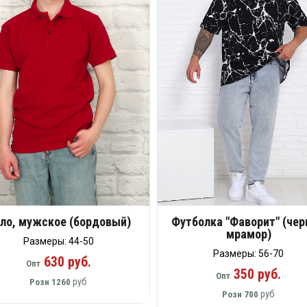
ло, мужское (бордовый)
Футболка "Фаворит" (че
мрамор)
Размеры: 44-50
Размеры: 56-70
630 руб.
Опт
350 руб.
Опт
руб
Розн
1260
руб
Розн
700