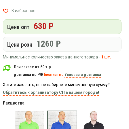
Вязаный
Шапки,
Шапки,
трикотаж
шарфы,
банданы,
В избранное
варежки,
Женские
маски
перчатки
кофты
630 Р
Цена опт
Женские
худи
1260
Р
Летняя
Цена розн
женская
одежда
Минимальное количество заказа данного товара -
1 шт.
Майки
При заказе от 50 т.р.
Носки
доставка по РФ
бесплатно
Условия и доставка
Пеньюары
Хотите заказать, но не набираете минимальную сумму?
Платья
Обратитесь к организатору СП в вашем городе!
Сарафаны
Расцветка
Толстовки
Футболки
Шарфики
и