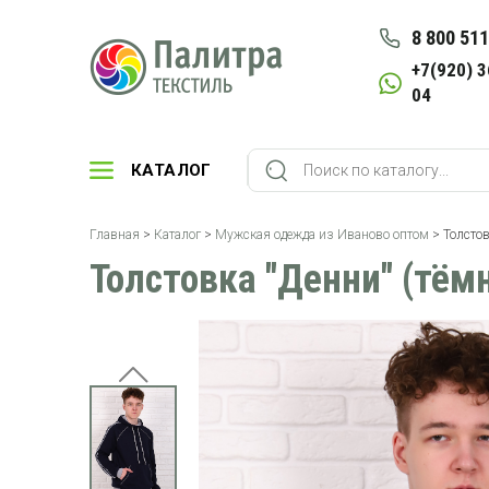
8 800 511
+7(920) 3
04
КАТАЛОГ
Главная
>
Каталог
>
Мужская одежда из Иваново оптом
> Толстов
Толстовка "Денни" (тём