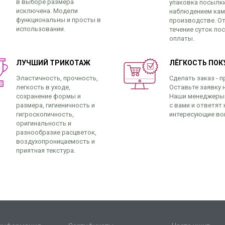
в выборе размера
упаковка посылк
исключена. Модели
наблюдением кам
функциональны и просты в
производстве. От
использовании.
течение суток по
оплаты.
ЛУЧШИЙ ТРИКОТАЖ
ЛЁГКОСТЬ ПОК
Эластичность, прочность,
Сделать заказ - п
легкость в уходе,
Оставьте заявку н
сохранение формы и
Наши менеджеры
размера, гигиеничность и
с вами и ответят 
гигроскопичность,
интересующие во
оригинальность и
разнообразие расцветок,
воздухопроницаемость и
приятная текстура.