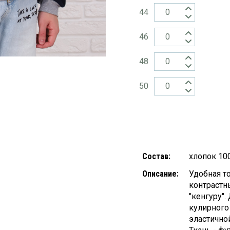
44
46
48
50
Состав:
хлопок 10
Описание:
Удобная т
контрастн
"кенгуру"
кулирного
эластичной