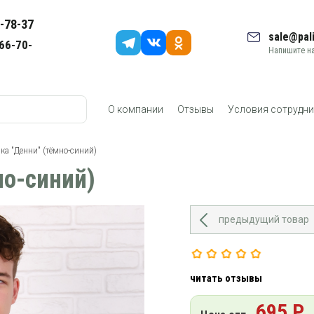
-78-37
sale@pali
66-70-
Напишите на
О компании
Отзывы
Условия сотрудни
ка "Денни" (тёмно-синий)
но-синий)
предыдущий товар
читать отзывы
695 Р