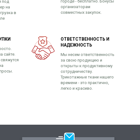
городе - бесплатно. Бонусы
и под
организаторам
ер на
совместных закупок.
грузка в
сле
УПКИ
ОТВЕТСТВЕННОСТЬ И
НАДЕЖНОСТЬ
росто.
а сайте.
Мы несем ответственность
 свяжутся
за свою продукцию и
на
открыты к продуктивному
просы.
сотрудничеству.
Трикотажные ткани нашего
времени - это практично,
легко и красиво.