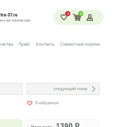
0
0
tra-37.ru
м и мы ответим вам.
чества
Прайс
Контакты
Совместные покупки
следующий товар
В избранное
1390
Р