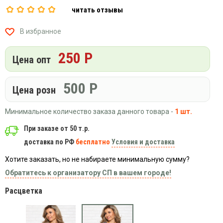
Вязаный
Шапки,
Шапки,
читать отзывы
трикотаж
шарфы,
банданы,
варежки,
Женские
маски
В избранное
перчатки
кофты
Женские
250 Р
Цена опт
худи
Летняя
500
Р
женская
Цена розн
одежда
Майки
Минимальное количество заказа данного товара -
1 шт.
Носки
При заказе от 50 т.р.
Пеньюары
доставка по РФ
бесплатно
Условия и доставка
Платья
Хотите заказать, но не набираете минимальную сумму?
Сарафаны
Обратитесь к организатору СП в вашем городе!
Толстовки
Расцветка
Футболки
Шарфики
и