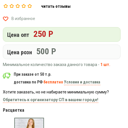
Вязаный
Шапки,
Шапки,
читать отзывы
трикотаж
шарфы,
банданы,
варежки,
Женские
маски
В избранное
перчатки
кофты
Женские
250 Р
Цена опт
худи
Летняя
женская
500
Р
Цена розн
одежда
Майки
Минимальное количество заказа данного товара -
1 шт.
Носки
При заказе от 50 т.р.
Пеньюары
доставка по РФ
бесплатно
Условия и доставка
Платья
Хотите заказать, но не набираете минимальную сумму?
Сарафаны
Обратитесь к организатору СП в вашем городе!
Толстовки
Расцветка
Футболки
Шарфики
и