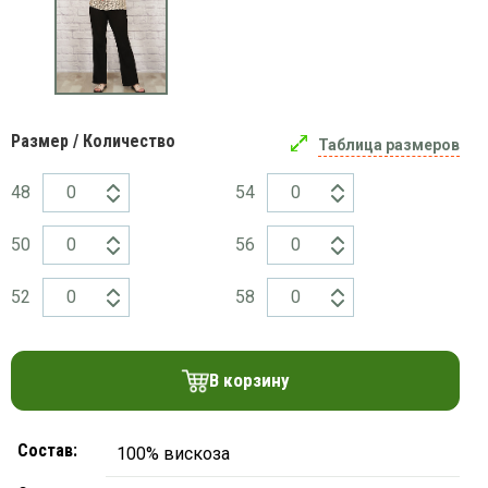
платки
Размер / Количество
Таблица размеров
48
54
50
56
52
58
В корзину
Состав:
100% вискоза