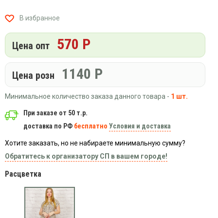
Вязаный
Шапки,
Шапки,
трикотаж
шарфы,
банданы,
В избранное
варежки,
Женские
маски
перчатки
кофты
570 Р
Цена опт
Женские
худи
1140
Р
Летняя
Цена розн
женская
одежда
Минимальное количество заказа данного товара -
1 шт.
Майки
При заказе от 50 т.р.
Носки
доставка по РФ
бесплатно
Условия и доставка
Пеньюары
Хотите заказать, но не набираете минимальную сумму?
Платья
Обратитесь к организатору СП в вашем городе!
Сарафаны
Расцветка
Толстовки
Футболки
Шарфики
и