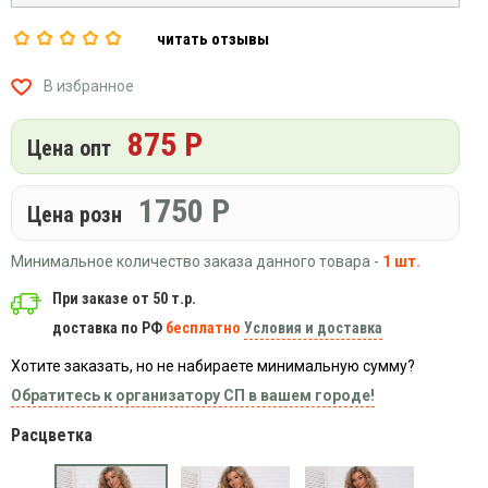
Вязаный
Шапки,
Шапки,
трикотаж
шарфы,
читать отзывы
банданы,
варежки,
Женские
маски
перчатки
кофты
В избранное
Женские
худи
875 Р
Цена опт
Летняя
женская
1750
Р
одежда
Цена розн
Майки
Минимальное количество заказа данного товара -
1 шт.
Носки
При заказе от 50 т.р.
Пеньюары
доставка по РФ
бесплатно
Условия и доставка
Платья
Сарафаны
Хотите заказать, но не набираете минимальную сумму?
Толстовки
Обратитесь к организатору СП в вашем городе!
Футболки
Расцветка
Шарфики
и