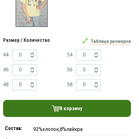
платки
Размер / Количество
Таблица размеров
44
54
46
56
48
58
В корзину
Состав:
92%хлопок,8%лайкра