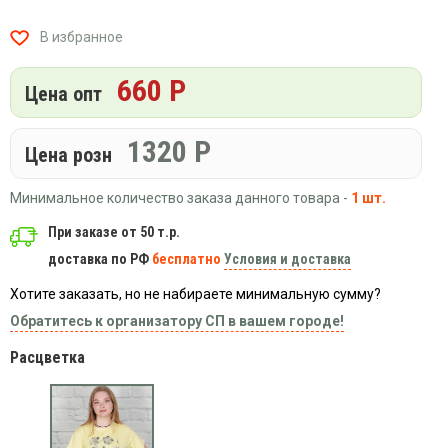
Вязаный
Шапки,
Шапки,
трикотаж
шарфы,
банданы,
В избранное
варежки,
Женские
маски
перчатки
кофты
660 Р
Цена опт
Женские
худи
1320
Р
Летняя
Цена розн
женская
одежда
Минимальное количество заказа данного товара -
1 шт.
Майки
При заказе от 50 т.р.
Носки
доставка по РФ
бесплатно
Условия и доставка
Пеньюары
Хотите заказать, но не набираете минимальную сумму?
Платья
Обратитесь к организатору СП в вашем городе!
Сарафаны
Расцветка
Толстовки
Футболки
Шарфики
и