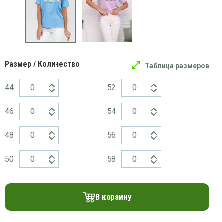
платки
Размер / Количество
Таблица размеров
44
52
46
54
48
56
50
58
В корзину