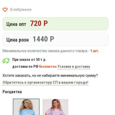
Вязаный
Шапки,
Шапки,
трикотаж
шарфы,
банданы,
В избранное
варежки,
Женские
маски
перчатки
кофты
720 Р
Цена опт
Женские
худи
1440
Р
Летняя
Цена розн
женская
одежда
Минимальное количество заказа данного товара -
1 шт.
Майки
При заказе от 50 т.р.
Носки
доставка по РФ
бесплатно
Условия и доставка
Пеньюары
Хотите заказать, но не набираете минимальную сумму?
Платья
Обратитесь к организатору СП в вашем городе!
Сарафаны
Расцветка
Толстовки
Футболки
Шарфики
и