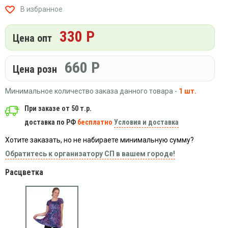
Вязаный
Шапки,
Шапки,
В избранное
трикотаж
шарфы,
банданы,
варежки,
Женские
маски
330 Р
Цена опт
перчатки
кофты
Женские
худи
660
Р
Цена розн
Летняя
женская
Минимальное количество заказа данного товара -
1 шт.
одежда
При заказе от 50 т.р.
Майки
доставка по РФ
бесплатно
Условия и доставка
Носки
Хотите заказать, но не набираете минимальную сумму?
Пеньюары
Обратитесь к организатору СП в вашем городе!
Платья
Сарафаны
Расцветка
Толстовки
Футболки
Шарфики
и