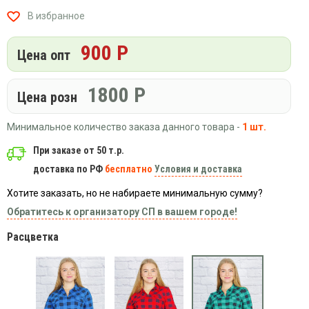
Вязаный
Шапки,
Шапки,
В избранное
трикотаж
шарфы,
банданы,
варежки,
Женские
маски
900 Р
перчатки
кофты
Цена опт
Женские
худи
1800
Р
Цена розн
Летняя
женская
Минимальное количество заказа данного товара -
1 шт.
одежда
Майки
При заказе от 50 т.р.
доставка по РФ
бесплатно
Условия и доставка
Носки
Пеньюары
Хотите заказать, но не набираете минимальную сумму?
Платья
Обратитесь к организатору СП в вашем городе!
Сарафаны
Расцветка
Толстовки
Футболки
Шарфики
и