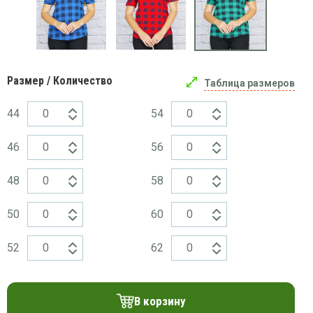
платки
Размер / Количество
Таблица размеров
44
54
46
56
48
58
50
60
52
62
В корзину