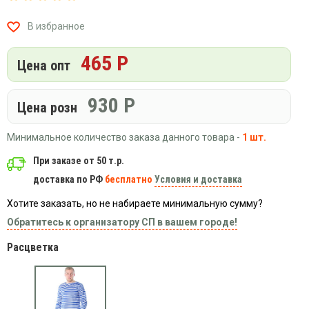
Вязаный
Шапки,
Шапки,
трикотаж
шарфы,
банданы,
В избранное
варежки,
Женские
маски
перчатки
кофты
465 Р
Цена опт
Женские
худи
930
Р
Летняя
Цена розн
женская
одежда
Минимальное количество заказа данного товара -
1 шт.
Майки
При заказе от 50 т.р.
Носки
доставка по РФ
бесплатно
Условия и доставка
Пеньюары
Хотите заказать, но не набираете минимальную сумму?
Платья
Обратитесь к организатору СП в вашем городе!
Сарафаны
Расцветка
Толстовки
Футболки
Шарфики
и