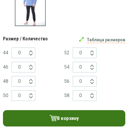
платки
Размер / Количество
Таблица размеров
44
52
46
54
48
56
50
58
В корзину