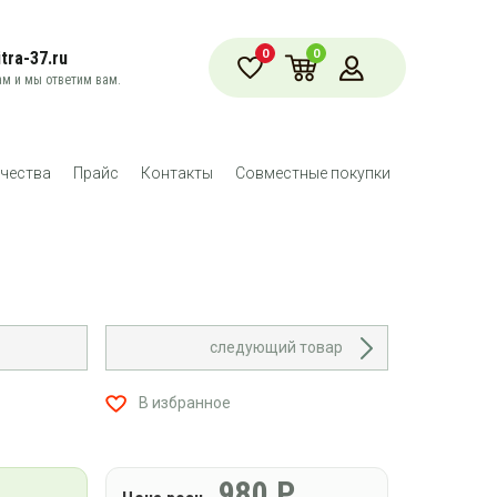
0
0
tra-37.ru
м и мы ответим вам.
чества
Прайс
Контакты
Совместные покупки
следующий товар
В избранное
980
Р