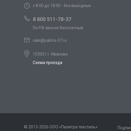
с 8:00 до 18:00 - без выходных
8 800 511-78-37
По РФ звонок бесплатный
sale@palitra-37.ru
153051 г. Иваново
Схема проезда
© 2013-2026 ООО «Палитра текстиль»
Подпис