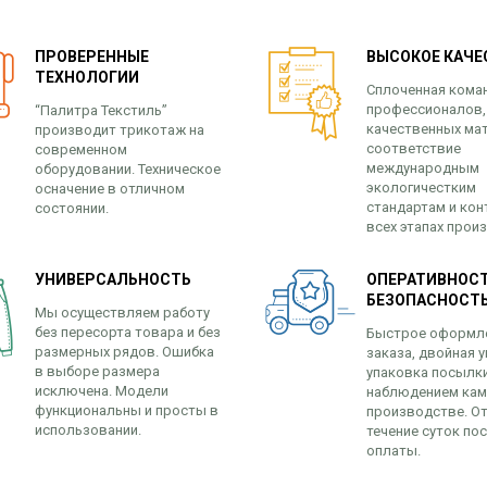
ПРОВЕРЕННЫЕ
ВЫСОКОЕ КАЧЕ
ТЕХНОЛОГИИ
Сплоченная кома
профессионалов,
“Палитра Текстиль”
качественных ма
производит трикотаж на
соответствие
современном
международным
оборудовании. Техническое
экологичестким
осначение в отличном
стандартам и кон
состоянии.
всех этапах прои
УНИВЕРСАЛЬНОСТЬ
ОПЕРАТИВНОСТ
БЕЗОПАСНОСТ
Мы осуществляем работу
без пересорта товара и без
Быстрое оформл
размерных рядов. Ошибка
заказа, двойная у
в выборе размера
упаковка посылк
исключена. Модели
наблюдением кам
функциональны и просты в
производстве. От
использовании.
течение суток по
оплаты.