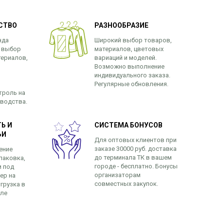
СТВО
РАЗНООБРАЗИЕ
нда
Широкий выбор товаров,
 выбор
материалов, цветовых
териалов,
вариаций и моделей.
Возможно выполнение
индивидуального заказа.
Регулярные обновления.
троль на
зводства.
Ь И
СИСТЕМА БОНУСОВ
ЬИ
Для оптовых клиентов при
заказе 30000 руб. доставка
ение
до терминала ТК в вашем
паковка,
городе - бесплатно. Бонусы
и под
организаторам
ер на
совместных закупок.
грузка в
сле