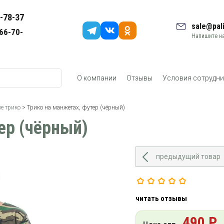
-78-37
sale@pali
66-70-
Напишите на
О компании
Отзывы
Условия сотрудни
е трико
> Трико на манжетах, футер (чёрный)
ер (чёрный)
предыдущий товар
читать отзывы
490 Р