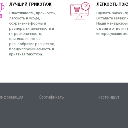
ЛУЧШИЙ ТРИКОТАЖ
ЛЁГКОСТЬ ПОК
Эластичность, прочность,
Сделать заказ - п
легкость в уходе,
Оставьте заявку н
сохранение формы и
Наши менеджеры
размера, гигиеничность и
с вами и ответят 
гигроскопичность,
интересующие во
оригинальность и
разнообразие расцветок,
воздухопроницаемость и
приятная текстура.
 информация
Сертификаты
Часто ищут